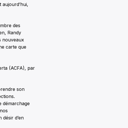
 aujourd’hui,
hambre des
ien, Randy
es nouveaux
ne carte que
erta (ACFA), par
prendre son
ections.
 le démarchage
 nos
n désir d’en