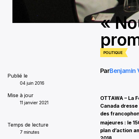
« No
prom
POLITIQUE
Par
Benjamin 
Publié le
04 juin 2016
Mise à jour
OTTAWA – La Fé
11 janvier 2021
Canada dresse 
des francophon
majeures : le 15
Temps de lecture
plan d’action am
7 minutes
2018.