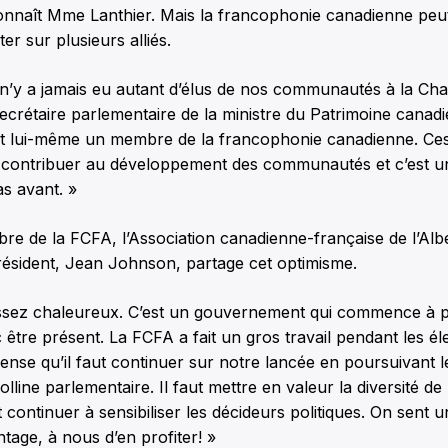
naît Mme Lanthier. Mais la francophonie canadienne peut
er sur plusieurs alliés.
l n’y a jamais eu autant d’élus de nos communautés à la C
crétaire parlementaire de la ministre du Patrimoine canad
st lui-même un membre de la francophonie canadienne. C
 contribuer au développement des communautés et c’est u
s avant. »
e de la FCFA, l’Association canadienne-française de l’Alb
résident, Jean Johnson, partage cet optimisme.
 assez chaleureux. C’est un gouvernement qui commence à 
c être présent. La FCFA a fait un gros travail pendant les él
pense qu’il faut continuer sur notre lancée en poursuivant
colline parlementaire. Il faut mettre en valeur la diversité de
ontinuer à sensibiliser les décideurs politiques. On sent u
age, à nous d’en profiter! »