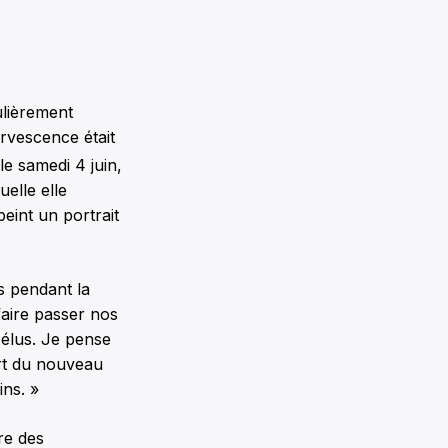
lièrement
ervescence était
e samedi 4 juin,
elle elle
peint un portrait
s pendant la
faire passer nos
 élus. Je pense
art du nouveau
ns. »
re des