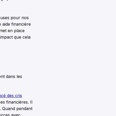
teuses pour nos
 aide financière
 met en place
’impact que cela
nt dans les
ncé des cris
s financières. Il
s. Quand pendant
ources avec