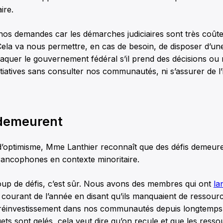
ire.
 nos demandes car les démarches judiciaires sont très coû
la va nous permettre, en cas de besoin, de disposer d’une
aquer le gouvernement fédéral s’il prend des décisions ou
itiatives sans consulter nos communautés, ni s’assurer de l
 demeurent
d’optimisme, Mme Lanthier reconnaît que des défis demeure
ncophones en contexte minoritaire.
oup de défis, c’est sûr. Nous avons des membres qui ont
la
courant de l’année en disant qu’ils manquaient de ressource
 réinvestissement dans nos communautés depuis longtemp
gets sont gelés, cela veut dire qu’on recule et que les ress