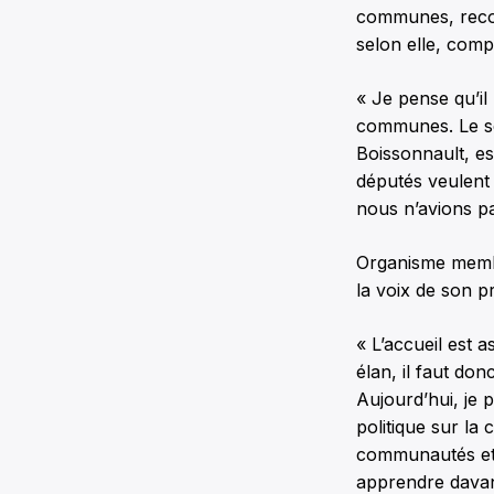
communes, recon
selon elle, compt
« Je pense qu’i
communes. Le se
Boissonnault, e
députés veulent
nous n’avions pa
Organisme membr
la voix de son p
« L’accueil est
élan, il faut don
Aujourd’hui, je 
politique sur la 
communautés et c
apprendre davant