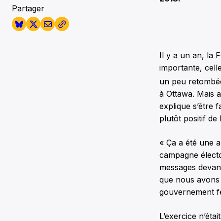
Partager
Il y a un an, la 
importante, cell
un peu retombée
à Ottawa. Mais a
explique s’être 
plutôt positif d
« Ça a été une 
campagne électo
messages devant 
que nous avons r
gouvernement fé
L’exercice n’ét