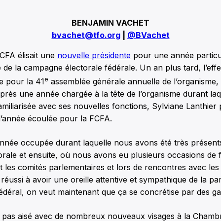
BENJAMIN VACHET
bvachet@tfo.org
|
@BVachet
FCFA élisait une
nouvelle présidente
pour une année particu
e de la campagne électorale fédérale. Un an plus tard, l’eff
e
 pour la 41
assemblée générale annuelle de l’organisme, l
près une année chargée à la tête de l’organisme durant laqu
familiarisée avec ses nouvelles fonctions, Sylviane Lanthier 
e l’année écoulée pour la FCFA.
année occupée durant laquelle nous avons été très présent
rale et ensuite, où nous avons eu plusieurs occasions de 
les comités parlementaires et lors de rencontres avec les
éussi à avoir une oreille attentive et sympathique de la p
déral, on veut maintenant que ça se concrétise par des gai
ait pas aisé avec de nombreux nouveaux visages à la Chamb