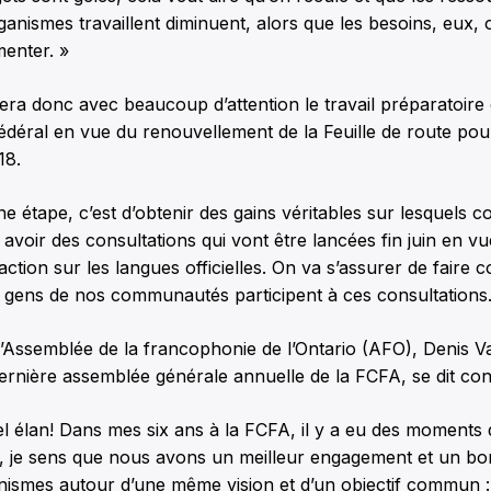
rganismes travaillent diminuent, alors que les besoins, eux, 
enter. »
era donc avec beaucoup d’attention le travail préparatoire
déral en vue du renouvellement de la Feuille de route pou
18.
e étape, c’est d’obtenir des gains véritables sur lesquels co
y avoir des consultations qui vont être lancées fin juin en v
action sur les langues officielles. On va s’assurer de faire 
es gens de nos communautés participent à ces consultations.
l’Assemblée de la francophonie de l’Ontario (AFO), Denis Va
 dernière assemblée générale annuelle de la FCFA, se dit con
el élan! Dans mes six ans à la FCFA, il y a eu des moments
i, je sens que nous avons un meilleur engagement et un b
nismes autour d’une même vision et d’un objectif commun :