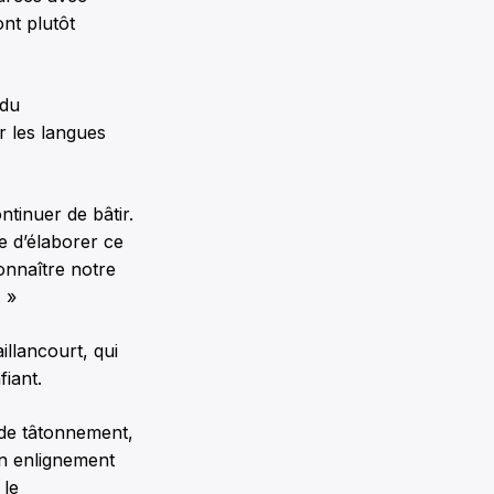
ont plutôt
 du
r les langues
ntinuer de bâtir.
ue d’élaborer ce
connaître notre
 »
illancourt, qui
fiant.
 de tâtonnement,
on enlignement
 le