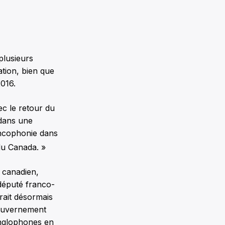
plusieurs
ation, bien que
016.
ec le retour du
dans une
ancophonie dans
du Canada. »
e canadien,
 député franco-
ait désormais
 gouvernement
nglophones en