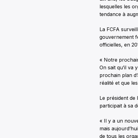
lesquelles les o
tendance à augm
La FCFA surveill
gouvernement fé
officielles, en 20
« Notre prochain
On sait qu’il va 
prochain plan d’
réalité et que l
Le président de 
participait à sa
« Il y a un nouv
mais aujourd’hu
de tous les orga