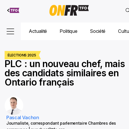
Aller au
contenu
Actualité
Politique
Société
Cult
ÉLECTIONS 2025
PLC : un nouveau chef, mais
des candidats similaires en
Ontario français
Pascal Vachon
Journaliste, correspondant parlementaire Chambres des