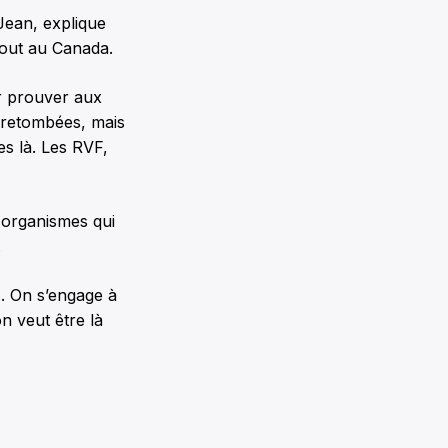
Jean, explique
tout au Canada.
r prouver aux
es retombées, mais
s là. Les RVF,
 organismes qui
.
. On s’engage à
on veut être là