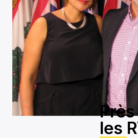
Près
les 