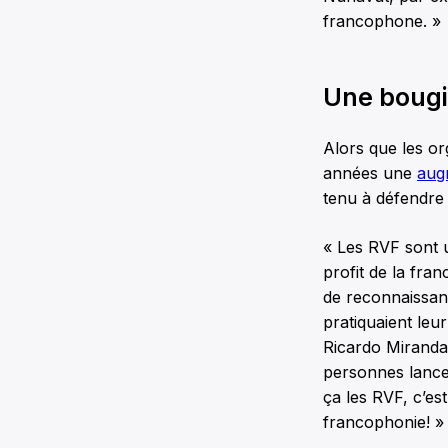
francophone. »
Une bougi
Alors que les o
années une
aug
tenu à défendre
« Les RVF sont 
profit de la fran
de reconnaissan
pratiquaient leu
Ricardo Miranda,
personnes lance
ça les RVF, c’es
francophonie! »