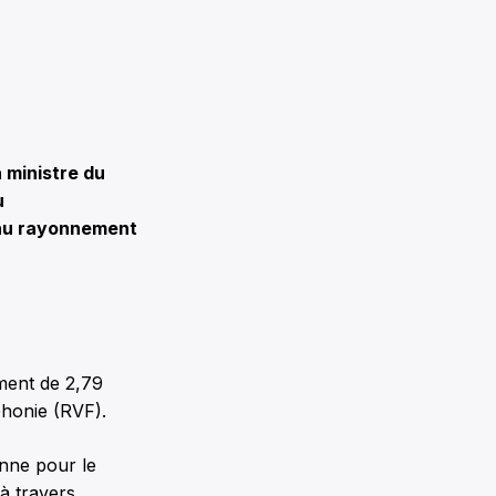
 ministre du
u
 au rayonnement
ment de 2,79
phonie (RVF).
nne pour le
 à travers