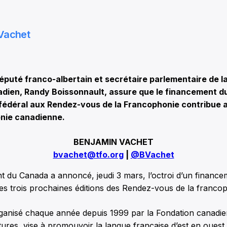
Vachet
uté franco-albertain et secrétaire parlementaire de la
adien, Randy Boissonnault, assure que le financement d
édéral aux Rendez-vous de la Francophonie contribue
onie canadienne.
BENJAMIN VACHET
bvachet@tfo.org
|
@BVachet
 du Canada a annoncé, jeudi 3 mars, l’octroi d’un finance
les trois prochaines éditions des Rendez-vous de la franco
ganisé chaque année depuis 1999 par la Fondation canadie
tures, vise à promouvoir la langue française d’est en ouest