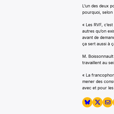
L’un des deux po
pourquoi, selon
« Les RVF, c’es
autres qu’on exis
avant de demand
ça sert aussi à ç
M. Boissonnault
travaillent au 
« La francophon
mener des consult
avec et pour le