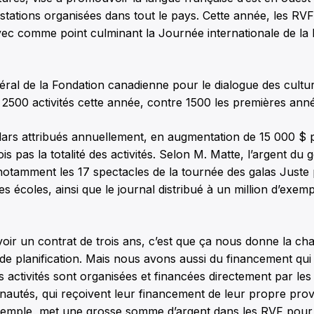
stations organisées dans tout le pays. Cette année, les RVF
vec comme point culminant la Journée internationale de la
éral de la Fondation canadienne pour le dialogue des cultu
 2500 activités cette année, contre 1500 les premières ann
lars attribués annuellement, en augmentation de 15 000 $ 
ois pas la totalité des activités. Selon M. Matte, l’argent d
notamment les 17 spectacles de la tournée des galas Juste 
s écoles, ainsi que le journal distribué à un million d’exemp
voir un contrat de trois ans, c’est que ça nous donne la cha
de planification. Mais nous avons aussi du financement qui
rs activités sont organisées et financées directement par le
autés, qui reçoivent leur financement de leur propre prov
xemple, met une grosse somme d’argent dans les RVF pou