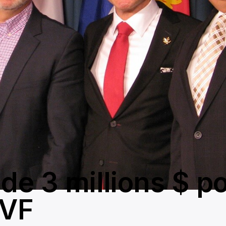
 de 3 millions $ p
RVF