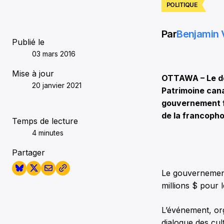
POLITIQUE
Par
Benjamin 
Publié le
03 mars 2016
Mise à jour
OTTAWA – Le dép
20 janvier 2021
Patrimoine can
gouvernement f
de la francoph
Temps de lecture
4 minutes
Partager
Le gouvernement
millions $ pour 
L’événement, or
dialogue des cul