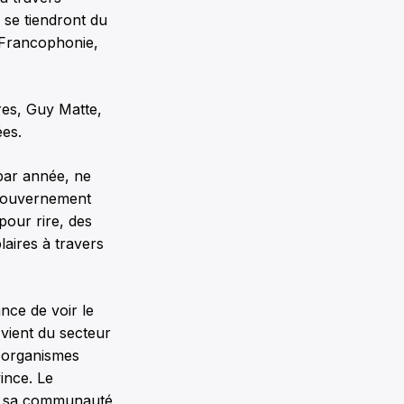
 se tiendront du
 Francophonie,
res, Guy Matte,
ées.
par année, ne
u gouvernement
pour rire, des
laires à travers
nce de voir le
 vient du secteur
s organismes
ince. Le
r sa communauté