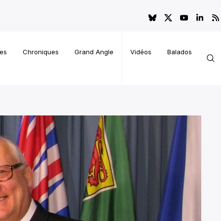
es
Chroniques
Grand Angle
Vidéos
Balados