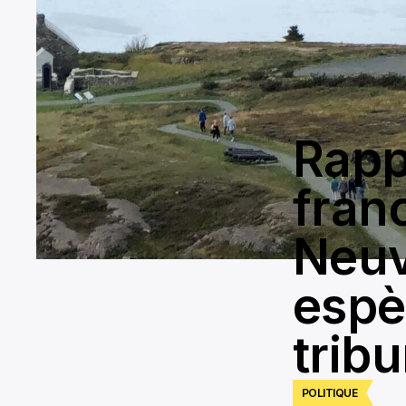
Rapp
fran
Neuv
espè
trib
POLITIQUE