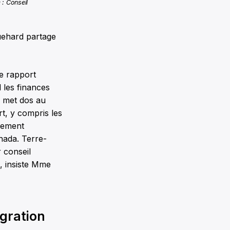
 : Conseil
guehard partage
Le rapport
 les finances
e met dos au
t, y compris les
nement
anada. Terre-
 conseil
», insiste Mme
igration