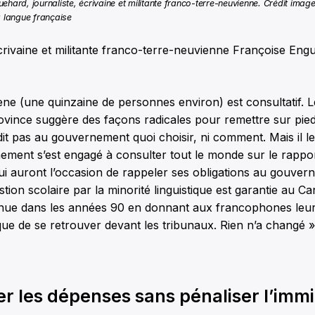
ehard, journaliste, écrivaine et militante franco-terre-neuvienne. Crédit image
a langue française
écrivaine et militante franco-terre-neuvienne Françoise En
ne (une quinzaine de personnes environ) est consultatif. 
ovince suggère des façons radicales pour remettre sur pied
 dit pas au gouvernement quoi choisir, ni comment. Mais il l
ment s’est engagé à consulter tout le monde sur le rappor
i auront l’occasion de rappeler ses obligations au gouver
stion scolaire par la minorité linguistique est garantie au C
nue dans les années 90 en donnant aux francophones leur
 que de se retrouver devant les tribunaux. Rien n’a changé 
er les dépenses sans pénaliser l’imm