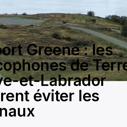
ort Greene : les
cophones de Terr
e-et-Labrador
rent éviter les
unaux