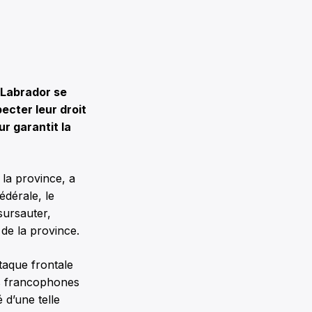
Labrador se
ecter leur droit
r garantit la
 la province, a
dérale, le
sursauter,
de la province.
taque frontale
es francophones
d’une telle