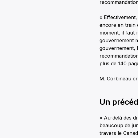
recommandation
« Effectivement,
encore en train 
moment, il faut 
gouvernement m
gouvernement, lu
recommandation 
plus de 140 pages
M. Corbineau croi
Un précéd
« Au-delà des dro
beaucoup de juri
travers le Canad