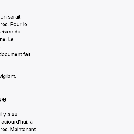
on serait
ires. Pour le
cision du
ne. Le
e
document fait
igilant.
ue
il y a eu
 aujourd’hui, à
aires. Maintenant