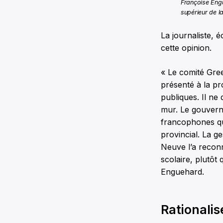
Françoise Engu
supérieur de l
La journaliste, 
cette opinion.
« Le comité Gree
présenté à la pr
publiques. Il ne
mur. Le gouverne
francophones qu
provincial. La ge
Neuve l’a recon
scolaire, plutôt
Enguehard.
Rationalis