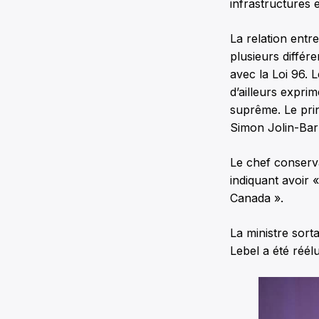
infrastructures e
La relation entr
plusieurs différ
avec la Loi 96. 
d’ailleurs expri
suprême. Le prin
Simon Jolin-Bar
Le chef conserva
indiquant avoir 
Canada ».
La ministre sor
Lebel a été réé