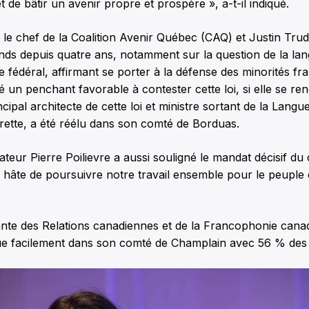
t de bâtir un avenir propre et prospère », a-t-il indiqué.
e le chef de la Coalition Avenir Québec (CAQ) et Justin Tr
ends depuis quatre ans, notamment sur la question de la la
Le fédéral, affirmant se porter à la défense des minorités f
mé un penchant favorable à contester cette loi, si elle se re
cipal architecte de cette loi et ministre sortant de la Langu
rette, a été réélu dans son comté de Borduas.
teur Pierre Poilievre a aussi souligné le mandat décisif du
« hâte de poursuivre notre travail ensemble pour le peupl
tante des Relations canadiennes et de la Francophonie cana
lue facilement dans son comté de Champlain avec 56 % des 