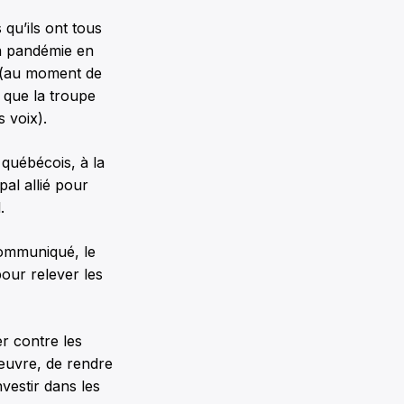
qu’ils ont tous
la pandémie en
s (au moment de
s que la troupe
 voix).
québécois, à la
al allié pour
.
communiqué, le
pour relever les
er contre les
œuvre, de rendre
vestir dans les