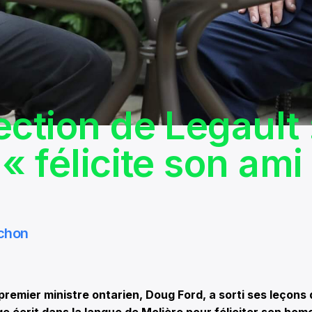
ection de Legault 
« félicite son ami
chon
emier ministre ontarien, Doug Ford, a sorti ses leçons 