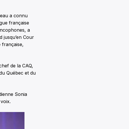
udeau a connu
ngue française
rancophones, a
nd jusqu’en Cour
e française,
 chef de la CAQ,
e du Québec et du
dienne Sonia
voix.