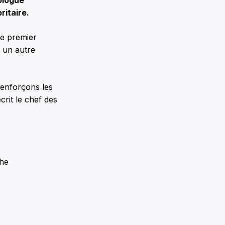
ologue
ritaire.
le premier
t un autre
renforçons les
rit le chef des
the