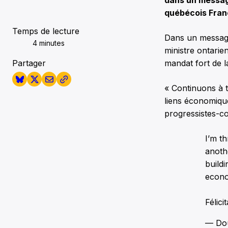
dans un message
québécois Franç
Temps de lecture
Dans un message 
4 minutes
ministre ontarie
Partager
mandat fort de 
« Continuons à t
liens économique
progressistes-c
I’m th
anoth
build
econo
Félici
— Dou