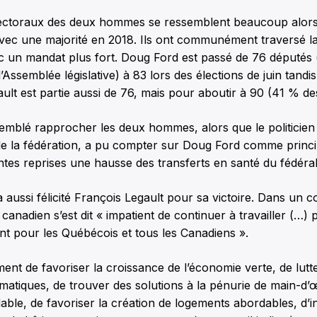
ectoraux des deux hommes se ressemblent beaucoup alors 
avec une majorité en 2018. Ils ont communément traversé 
ec un mandat plus fort. Doug Ford est passé de 76 député
l’Assemblée législative) à 83 lors des élections de juin tandi
ult est partie aussi de 76, mais pour aboutir à 90 (41 % des
emblé rapprocher les deux hommes, alors que le politicien 
de la fédération, a pu compter sur Doug Ford comme princip
es reprises une hausse des transferts en santé du fédéral
 aussi félicité François Legault pour sa victoire. Dans un 
canadien s’est dit « impatient de continuer à travailler (…) 
nt pour les Québécois et tous les Canadiens ».
mment de favoriser la croissance de l’économie verte, de lutt
matiques, de trouver des solutions à la pénurie de main-d’
dable, de favoriser la création de logements abordables, d’in