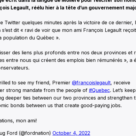
 écrit dans la langue de Molière pour féliciter son hom
ois Legault, réélu hier à la tête d’un gouvernement majo
Twitter quelques minutes après la victoire de ce dernier, 
n s’est dit « ravi de voir que mon ami François Legault reçoi
la population du Québec ».
isser des liens plus profonds entre nos deux provinces et 
s entre nous qui créent des emplois bien rémunérés », a éc
onservateurs.
rilled to see my friend, Premier
@francoislegault
, receive
er strong mandate from the people of
#Quebec
. Let’s keep
ing deeper ties between our two provinces and strengthen 
mic bonds between us that create good-paying jobs.
tations, mon ami!
g Ford (@fordnation)
October 4, 2022