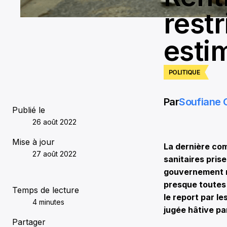
restr
esti
POLITIQUE
Par
Soufiane
Publié le
26 août 2022
Mise à jour
La dernière co
27 août 2022
sanitaires prise
gouvernement ré
presque toutes 
Temps de lecture
le report par l
4 minutes
jugée hâtive pa
Partager