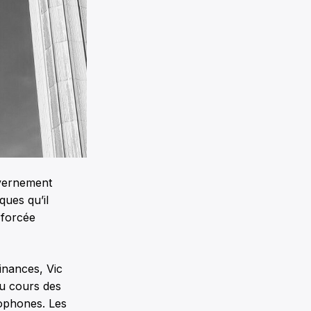
uvernement
ques qu’il
 forcée
inances, Vic
au cours des
cophones. Les