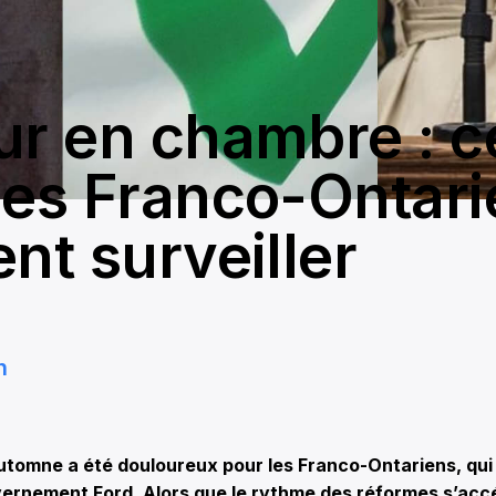
ur en chambre : c
les Franco-Ontar
nt surveiller
n
omne a été douloureux pour les Franco-Ontariens, qui 
rnement Ford. Alors que le rythme des réformes s’accé