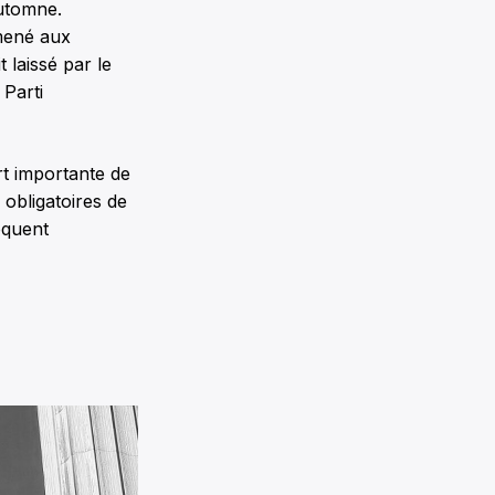
utomne.
 mené aux
laissé par le
Parti
t importante de
obligatoires de
oquent