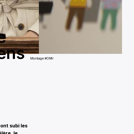
e
iens
Montage #ONfr
ont subi les
lère, le