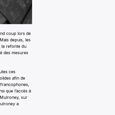
and coup lors de
Mais depuis, les
e la refonte du
cé des mesures
utes ces
olides afin de
s francophones,
nsi que l’accès à
e Mulroney, sur
Mulroney a