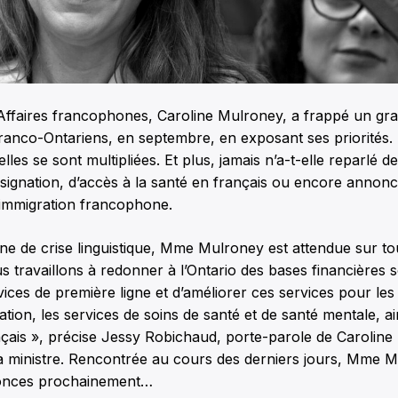
 Affaires francophones, Caroline Mulroney, a frappé un gr
ranco-Ontariens, en septembre, en exposant ses priorités. 
es se sont multipliées. Et plus, jamais n’a-t-elle reparlé d
signation, d’accès à la santé en français ou encore annon
’immigration francophone.
e de crise linguistique, Mme Mulroney est attendue sur to
s travaillons à redonner à l’Ontario des bases financières s
vices de première ligne et d’améliorer ces services pour le
ation, les services de soins de santé et de santé mentale, ai
ançais », précise Jessy Robichaud, porte-parole de Carolin
 la ministre. Rencontrée au cours des derniers jours, Mme 
onces prochainement…