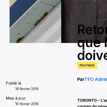
Reto
que 
doive
POLITIQUE
Par
TFO Admi
Publié le
19 février 2019
Mise à jour
TORONTO – L’aut
19 février 2019
coupes du gouve