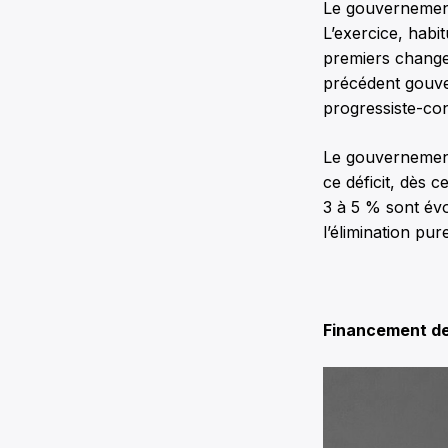
Le gouvernement
L’exercice, habi
premiers change
précédent gouve
progressiste-co
Le gouvernement
ce déficit, dès 
3 à 5 % sont év
l’élimination pu
Financement d