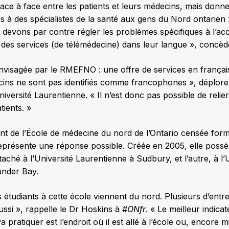
 face à face entre les patients et leurs médecins, mais don
s à des spécialistes de la santé aux gens du Nord ontarien 
devons par contre régler les problèmes spécifiques à l’ac
es services (de télémédecine) dans leur langue », concède-
nvisagée par le RMEFNO : une offre de services en français
cins ne sont pas identifiés comme francophones », déplore
iversité Laurentienne. « Il n’est donc pas possible de relier
ients. »
t de l’École de médecine du nord de l’Ontario censée for
présente une réponse possible. Créée en 2005, elle poss
taché à l’Université Laurentienne à Sudbury, et l’autre, à l’
nder Bay.
s étudiants à cette école viennent du nord. Plusieurs d’entr
ssi », rappelle le Dr Hoskins à
#ONfr
. « Le meilleur indicat
pratiquer est l’endroit où il est allé à l’école ou, encore mi