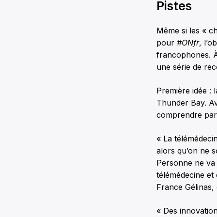
Pistes
Même si les « ch
pour
#ONfr
, l’
francophones. À
une série de re
Première idée : 
Thunder Bay. Ave
comprendre par l
« La télémédecin
alors qu’on ne s
Personne ne va me
télémédecine et 
France Gélinas, 
« Des innovatio