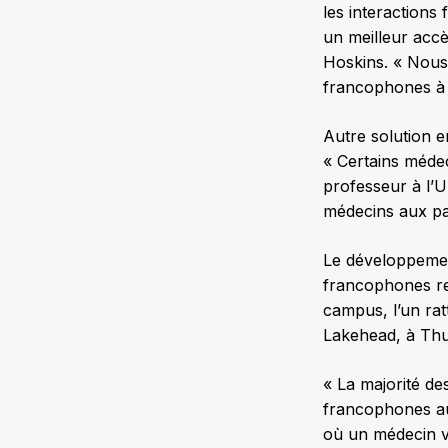
les interactions
un meilleur accè
Hoskins. « Nous 
francophones à d
Autre solution e
« Certains méde
professeur à l’Un
médecins aux pat
Le développemen
francophones re
campus, l’un rat
Lakehead, à Thu
« La majorité de
francophones au
où un médecin va 