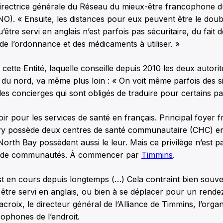
directrice générale du Réseau du mieux-être francophone 
O). « Ensuite, les distances pour eux peuvent être le double
tre servi en anglais n’est parfois pas sécuritaire, du fait d
e l’ordonnance et des médicaments à utiliser. »
 cette Entité, laquelle conseille depuis 2010 les deux autori
 du nord, va même plus loin : « On voit même parfois des s
es concierges qui sont obligés de traduire pour certains pat
oir pour les services de santé en français. Principal foyer 
y possède deux centres de santé communautaire (CHC) en
orth Bay possèdent aussi le leur. Mais ce privilège n’est p
 de communautés. À commencer par
Timmins
.
t en cours depuis longtemps (…) Cela contraint bien souve
être servi en anglais, ou bien à se déplacer pour un rende
acroix, le directeur général de l’Alliance de Timmins, l’orga
ophones de l’endroit.