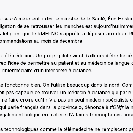
oses s’améliorent » dixit le ministre de la Santé, Éric Hosk
obligation de se retrousser les manches est aujourd’hui imm
 tel point que le RMEFNO s’apprête à déposer aux deux R
commandations au mois de décembre.
la télémédecine. Un projet-pilote vient d’ailleurs d’être lan
c l’idée de permettre au patient et au médecin de langue d
’intermédiaire d’un interprète à distance.
e fonctionne bien. On l’utilise beaucoup dans le nord. Comm
oit pas capable de trouver un médecin à distance qui parle
 faire croire qu’il n’y a pas un seul médecin spécialiste qu
qui parle français dans la province », dénonce à
#ONfr
la 
également critique en matière d’Affaires francophones pour
ns technologiques comme la télémédecine ne remplacent 