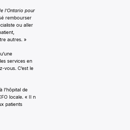
 l’Ontario pour
sé rembourser
aliste ou aller
atient,
re autres. »
qu’une
les services en
z-vous. C’est le
 l’hôpital de
FO locale. « Il n
ux patients