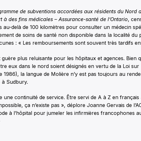
gramme de subventions accordées aux résidents du Nord de
rt à des fins médicales – Assurance-santé de l’Ontario
, cen
 au-delà de 100 kilomètres pour consulter un médecin spéci
ement de soins de santé non disponible dans la localité du p
unes : « Les remboursements sont souvent très tardifs ent
st guère plus reluisante pour les hôpitaux et agences. Bien 
tre eux dans le nord soient désignés en vertu de la Loi sur 
de 1986), la langue de Molière n’y est pas toujours au rende
 à Sudbury.
 une continuité de service. Être servi de A à Z en français à
mpossible, ça n’existe pas », déplore Joanne Gervais de l’AC
de à l’hôpital pour jumeler les infirmières francophones a
»