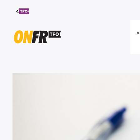
Aller au
contenu
A