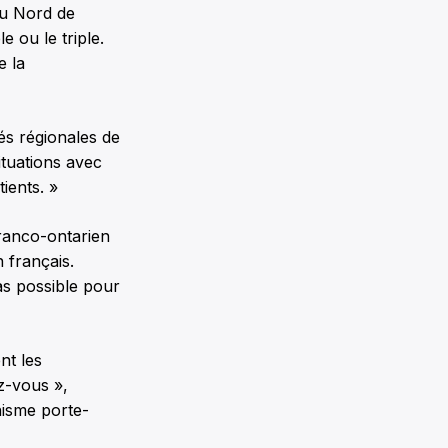
du Nord de
 ou le triple.
e la
tés régionales de
ituations avec
ients. »
franco-ontarien
 français.
as possible pour
nt les
z-vous »,
nisme porte-