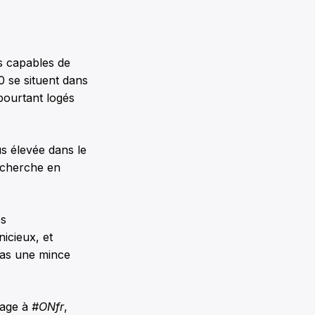
es capables de
0 se situent dans
pourtant logés
s élevée dans le
echerche en
es
icieux, et
pas une mince
tage à
#ONfr
,