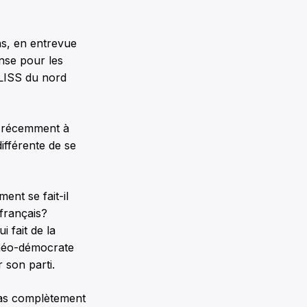
ins, en entrevue
ense pour les
LISS du nord
cé récemment à
ifférente de se
ent se fait-il
 français?
i fait de la
néo-démocrate
 son parti.
pas complètement