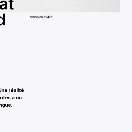
at
d
Archives #ONfr
Une réalité
ontés à un
angue.