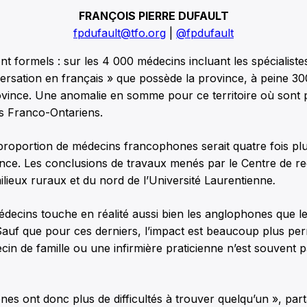
FRANÇOIS PIERRE DUFAULT
fpdufault@tfo.org
|
@fpdufault
sont formels : sur les 4 000 médecins incluant les spécialist
ersation en français » que possède la province, à peine 30
ovince. Une anomalie en somme pour ce territoire où sont 
s Franco-Ontariens.
proportion de médecins francophones serait quatre fois plu
vince. Les conclusions de travaux menés par le Centre de r
ilieux ruraux et du nord de l’Université Laurentienne
.
decins touche en réalité aussi bien les anglophones que l
uf que pour ces derniers, l’impact est beaucoup plus pern
in de famille ou une infirmière praticienne n’est souvent 
es ont donc plus de difficultés à trouver quelqu’un », par