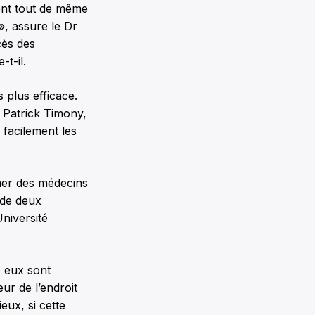
nent tout de même
», assure le Dr
cès des
t-il.
 plus efficace.
 Patrick Timony,
 facilement les
mer des médecins
ède deux
Université
e eux sont
eur de l’endroit
eux, si cette