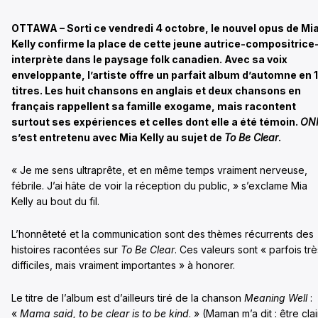
OTTAWA – Sorti ce vendredi 4 octobre, le nouvel opus de Mi
Kelly confirme la place de cette jeune autrice-compositrice
interprète dans le paysage folk canadien. Avec sa voix
enveloppante, l’artiste offre un parfait album d’automne en 
titres. Les huit chansons en anglais et deux chansons en
français rappellent sa famille exogame, mais racontent
surtout ses expériences et celles dont elle a été témoin.
ON
s’est entretenu avec Mia Kelly au sujet de
To Be Clear
.
« Je me sens ultraprête, et en même temps vraiment nerveuse,
fébrile. J’ai hâte de voir la réception du public, » s’exclame Mia
Kelly au bout du fil.
L’honnêteté et la communication sont des thèmes récurrents des
histoires racontées sur
To Be Clear
. Ces valeurs sont « parfois trè
difficiles, mais vraiment importantes » à honorer.
Le titre de l’album est d’ailleurs tiré de la chanson
Meaning Well
:
«
Mama said, to be clear is to be kind
. » (Maman m’a dit : être clai