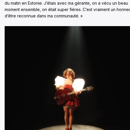
du matin en Estonie. J’étais avec ma gérante, on a vécu un beau
moment ensemble, on était super fières. C’est vraiment un honne
d’être reconnue dans ma communauté. »