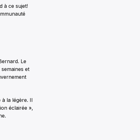
 à ce sujet!
 communauté
 Bernard. Le
s semaines et
ouvernement
à la légère. Il
ion éclairée »,
ne.