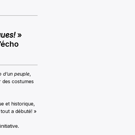
ques!
»
L’écho
o d’un peuple
,
ir des costumes
e et historique,
 tout a débuté! »
itiative.