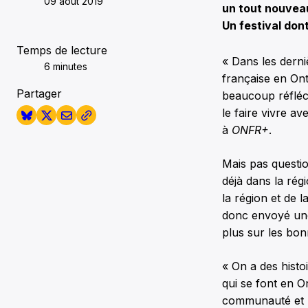
09 août 2019
un tout nouveau
Un festival dont
Temps de lecture
« Dans les derni
6 minutes
française en On
Partager
beaucoup réfléch
le faire vivre av
à
ONFR+
.
Mais pas questio
déjà dans la régi
la région et de 
donc envoyé une
plus sur les bonn
« On a des histoi
qui se font en O
communauté et n