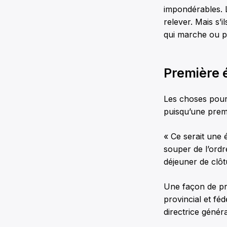
impondérables. 
relever. Mais s’i
qui marche ou pa
Première 
Les choses pourr
puisqu’une premi
« Ce serait une 
souper de l’ordre
déjeuner de clôt
Une façon de pre
provincial et fé
directrice génér