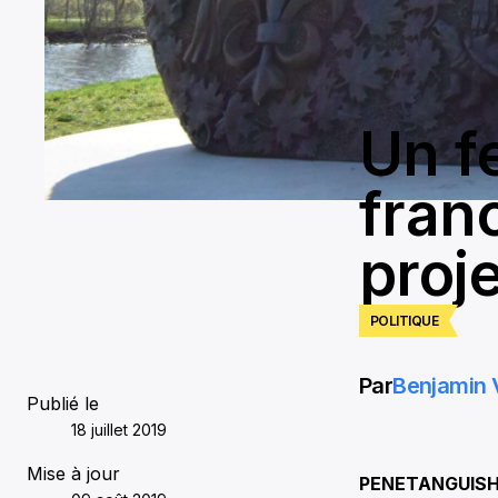
Un fe
fran
proj
POLITIQUE
Par
Benjamin 
Publié le
18 juillet 2019
Mise à jour
PENETANGUISHENE