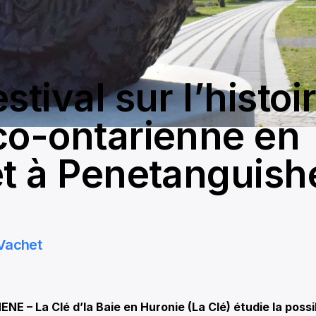
stival sur l’histoi
co-ontarienne en
et à Penetanguis
Vachet
 – La Clé d’la Baie en Huronie (La Clé) étudie la possib