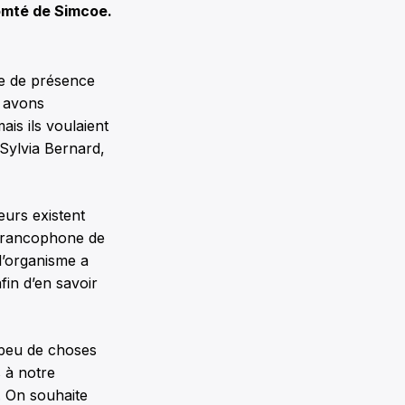
omté de Simcoe.
e de présence
s avons
is ils voulaient
, Sylvia Bernard,
eurs existent
e francophone de
 l’organisme a
in d’en savoir
a peu de choses
s à notre
. On souhaite