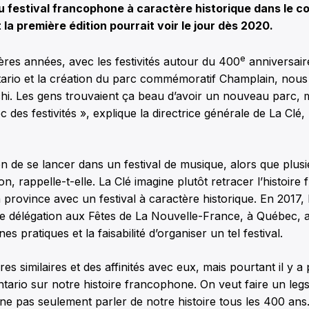
 festival francophone à caractère historique dans le c
 la première édition pourrait voir le jour dès 2020.
e
ères années, avec les festivités autour du 400
anniversair
tario et la création du parc commémoratif Champlain, nou
i. Les gens trouvaient ça beau d’avoir un nouveau parc, ma
ec des festivités », explique la directrice générale de La Clé
n de se lancer dans un festival de musique, alors que plusi
on, rappelle-t-elle. La Clé imagine plutôt retracer l’histoir
la province avec un festival à caractère historique. En 2017,
 délégation aux Fêtes de La Nouvelle-France, à Québec, af
es pratiques et la faisabilité d’organiser un tel festival.
res similaires et des affinités avec eux, mais pourtant il y 
ntario sur notre histoire francophone. On veut faire un leg
e pas seulement parler de notre histoire tous les 400 ans