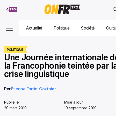
Aller au
contenu
Actualité
Politique
Société
Cult
POLITIQUE
Une Journée internationale d
la Francophonie teintée par l
crise linguistique
Par
Étienne Fortin-Gauthier
Publié le
Mise à jour
20 mars 2019
10 septembre 2019