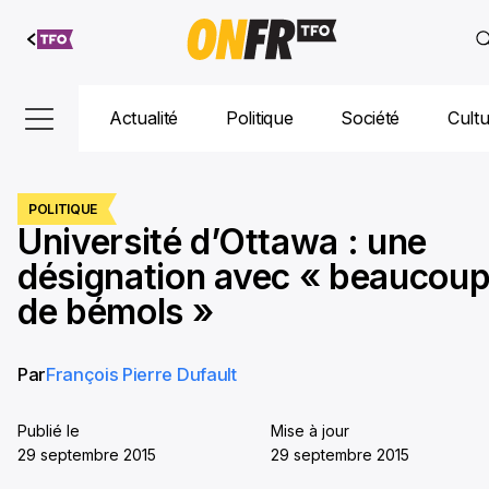
Aller au
contenu
Actualité
Politique
Société
Cult
POLITIQUE
Université d’Ottawa : une
désignation avec « beaucou
de bémols »
Par
François Pierre Dufault
Publié le
Mise à jour
29 septembre 2015
29 septembre 2015