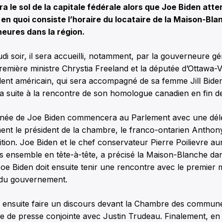
a le sol de la capitale fédérale alors que Joe Biden atterr
 en quoi consiste l’horaire du locataire de la Maison-Bla
eures dans la région.
udi soir, il sera accueilli, notamment, par la gouverneure 
remière ministre Chrystia Freeland et la députée d’Ottawa-
ident américain, qui sera accompagné de sa femme Jill Bide
la suite à la rencontre de son homologue canadien en fin de
urnée de Joe Biden commencera au Parlement avec une délé
nt le président de la chambre, le franco-ontarien Anthony
ition. Joe Biden et le chef conservateur Pierre Poilievre aur
s ensemble en tête-à-tête, a précisé la Maison-Blanche da
Joe Biden doit ensuite tenir une rencontre avec le premier 
s du gouvernement.
t ensuite faire un discours devant la Chambre des communes
e de presse conjointe avec Justin Trudeau. Finalement, en 