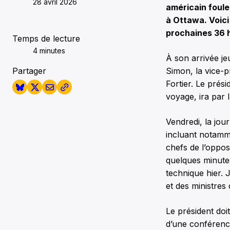
28 avril 2026
américain fouler
à Ottawa. Voici
prochaines 36 h
Temps de lecture
4 minutes
À son arrivée je
Partager
Simon, la vice-p
Fortier. Le prés
voyage, ira par 
Vendredi, la jo
incluant notamme
chefs de l’oppos
quelques minute
technique hier. 
et des ministre
Le président doi
d’une conférenc