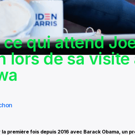
i ce qui attend Jo
 lors de sa visite
wa
chon
la première fois depuis 2016 avec Barack Obama, un pr