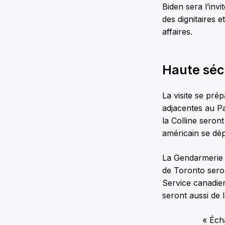
Biden sera l’inv
des dignitaires
affaires.
Haute séc
La visite se prép
adjacentes au Pa
la Colline seron
américain se dé
La Gendarmerie r
de Toronto seron
Service canadie
seront aussi de l
« Éch