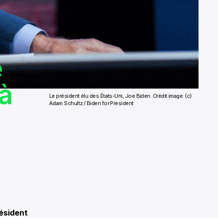
e
 à
Le président élu des États-Uni, Joe Biden. Crédit image: (c)
Adam Schultz / Biden for President
ésident