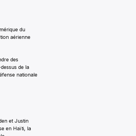
Amérique du
tion aérienne
endre des
dessus de la
Défense nationale
den et Justin
e en Haïti, la