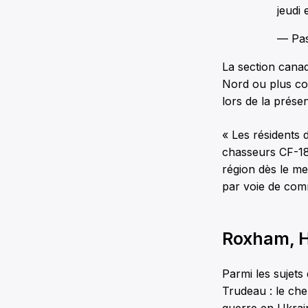
jeudi 
— Pa
La section cana
Nord ou plus co
lors de la prése
« Les résidents 
chasseurs CF-18
région dès le me
par voie de co
Roxham, H
Parmi les sujets
Trudeau : le chem