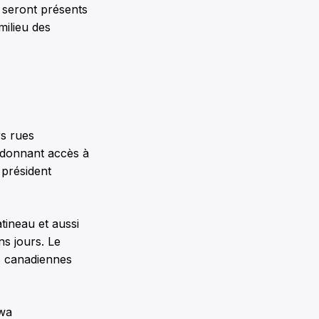
ù seront présents
milieu des
rs rues
s donnant accès à
 président
tineau et aussi
s jours. Le
s canadiennes
awa