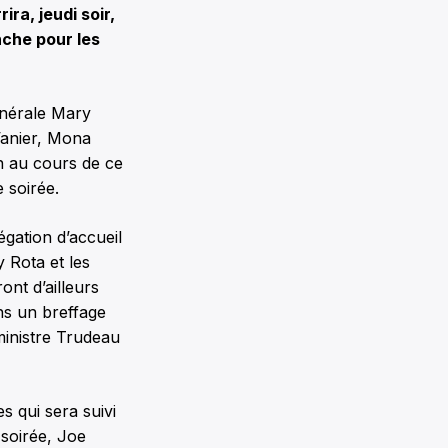
ira, jeudi soir,
nche pour les
générale Mary
Vanier, Mona
n au cours de ce
 soirée.
gation d’accueil
 Rota et les
ont d’ailleurs
ns un breffage
ministre Trudeau
 qui sera suivi
soirée, Joe