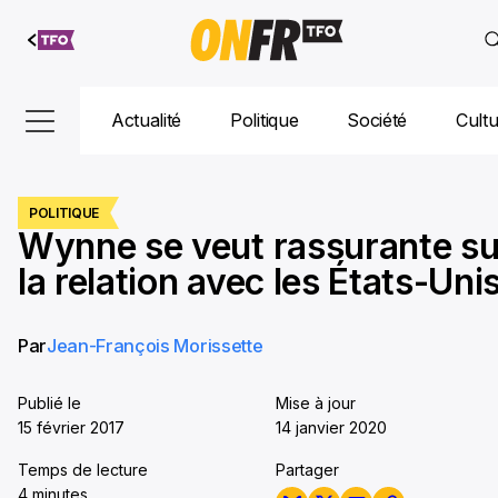
Aller au
contenu
Actualité
Politique
Société
Cult
POLITIQUE
Wynne se veut rassurante su
la relation avec les États-Uni
Par
Jean-François Morissette
Publié le
Mise à jour
15 février 2017
14 janvier 2020
Temps de lecture
Partager
4 minutes