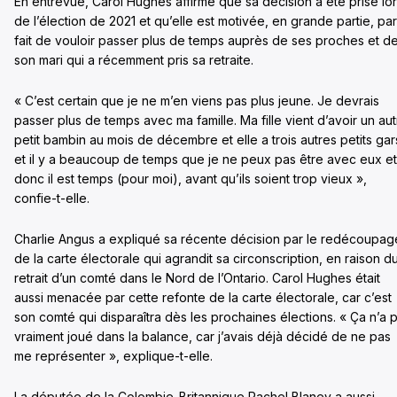
En entrevue, Carol Hughes affirme que sa décision a été prise lo
de l’élection de 2021 et qu’elle est motivée, en grande partie, par
fait de vouloir passer plus de temps auprès de ses proches et d
son mari qui a récemment pris sa retraite.
« C’est certain que je ne m’en viens pas plus jeune. Je devrais
passer plus de temps avec ma famille. Ma fille vient d’avoir un au
petit bambin au mois de décembre et elle a trois autres petits gar
et il y a beaucoup de temps que je ne peux pas être avec eux et
donc il est temps (pour moi), avant qu’ils soient trop vieux »,
confie-t-elle.
Charlie Angus a expliqué sa récente décision par le redécoupag
de la carte électorale qui agrandit sa circonscription, en raison d
retrait d’un comté dans le Nord de l’Ontario. Carol Hughes était
aussi menacée par cette refonte de la carte électorale, car c’est
son comté qui disparaîtra dès les prochaines élections. « Ça n’a 
vraiment joué dans la balance, car j’avais déjà décidé de ne pas
me représenter », explique-t-elle.
La députée de la Colombie-Britannique Rachel Blaney a aussi