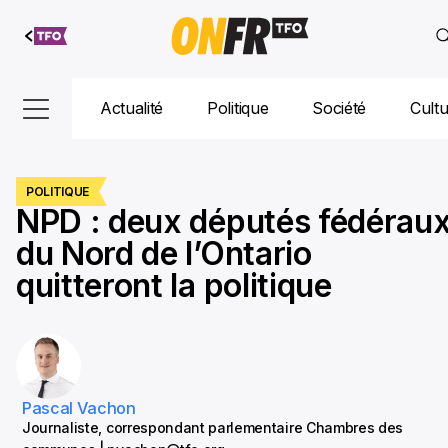
Aller au
contenu
Actualité
Politique
Société
Cult
POLITIQUE
NPD : deux députés fédérau
du Nord de l’Ontario
quitteront la politique
Pascal Vachon
Journaliste, correspondant parlementaire Chambres des