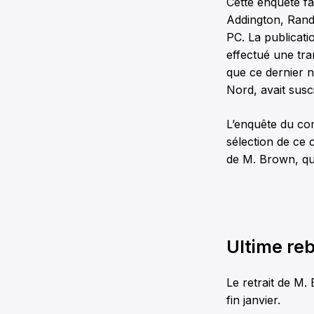
Cette enquête fa
Addington, Randy
PC. La publicat
effectué une tr
que ce dernier n
Nord, avait susci
L’enquête du com
sélection de ce 
de M. Brown, qui
Ultime re
Le retrait de M.
fin janvier.