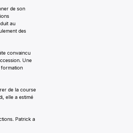
onner de son
tions
duit au
eulement des
uite convaincu
uccession. Une
a formation
rer de la course
i, elle a estimé
tions. Patrick a