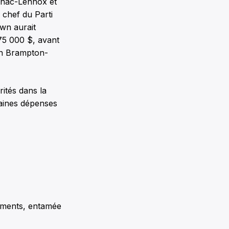
tenac-Lennox et
 chef du Parti
wn aurait
75 000 $, avant
ion Brampton-
rités dans la
taines dépenses
sements, entamée