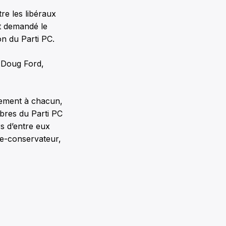
tre les libéraux
t demandé le
on du Parti PC.
, Doug Ford,
gement à chacun,
bres du Parti PC
s d’entre eux
te-conservateur,