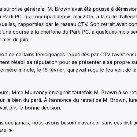
 la surprise générale, M. Brown avait été poussé à démissi
Parti PC, qu’il occupait depuis mai 2015, à la suite d’alléga
xuelles, rapportées par le réseau CTV. Son retrait avait con
’une course à la chefferie du Parti PC, à quelques mois s
iales de juin.
tion de certains témoignages rapportés par CTV l’avait ens
ment rétabli sa réputation pour se présenter à sa propre s
rnière minute, le 16 février, qui avait reçu le feu vert de l
jours, Mme Mulroney enjoignait toutefois M. Brown à se reti
ur le bien du parti. À l’annonce du retrait de M. Brown, lund
vait pris la bonne décision.
s que jamais, nous avons besoin d’avancer sans ces distrac
ose. »