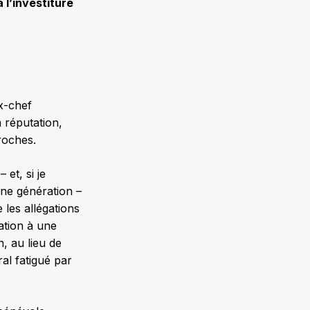
 l’investiture
x-chef
a réputation,
proches.
et, si je
une génération –
les allégations
ation à une
, au lieu de
ral fatigué par