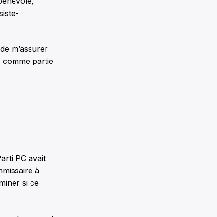
 bénévole,
siste-
 de m’assurer
e comme partie
arti PC avait
mmissaire à
miner si ce