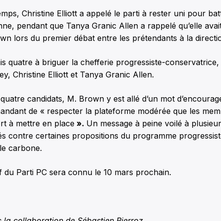
ps, Christine Elliott a appelé le parti à rester uni pour bat
ne, pendant que Tanya Granic Allen a rappelé qu’elle avai
own lors du premier débat entre les prétendants à la directi
is quatre à briguer la chefferie progressiste-conservatrice
y, Christine Elliott et Tanya Granic Allen.
 quatre candidats, M. Brown y est allé d’un mot d’encoura
mandant de « respecter la plateforme modérée que les mem
fort à mettre en place
».
Un message à peine voilé à plusieur
és contre certaines propositions du programme progressis
 le carbone.
 du Parti PC sera connu le 10 mars prochain.
ec la collaboration de Sébastien Pierroz