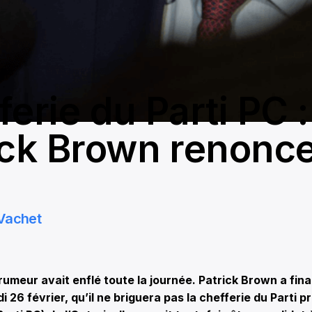
erie du Parti PC :
ick Brown renonc
Vachet
meur avait enflé toute la journée. Patrick Brown a fin
i 26 février, qu’il ne briguera pas la chefferie du Parti p