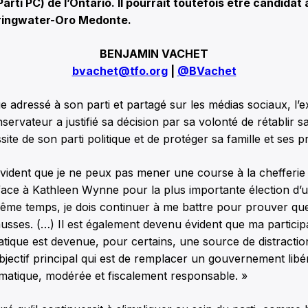
rti PC) de l’Ontario. Il pourrait toutefois être candidat à
ringwater-Oro Medonte.
BENJAMIN VACHET
bvachet@tfo.org
|
@BVachet
adressé à son parti et partagé sur les médias sociaux, l’e
servateur a justifié sa décision par sa volonté de rétablir s
site de son parti politique et de protéger sa famille et ses 
évident que je ne peux pas mener une course à la chefferie – 
 face à Kathleen Wynne pour la plus importante élection d’
ême temps, je dois continuer à me battre pour prouver que 
usses. (…) Il est également devenu évident que ma particip
tique est devenue, pour certains, une source de distraction
’objectif principal qui est de remplacer un gouvernement libé
matique, modérée et fiscalement responsable. »