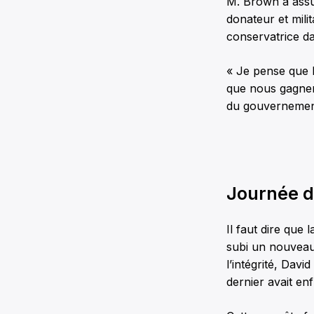
M. Brown a assur
donateur et milit
conservatrice d
« Je pense que l
que nous gagner
du gouvernement
Journée d
Il faut dire que
subi un nouveau 
l’intégrité, Dav
dernier avait en