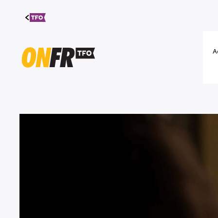
Aller au
contenu
A