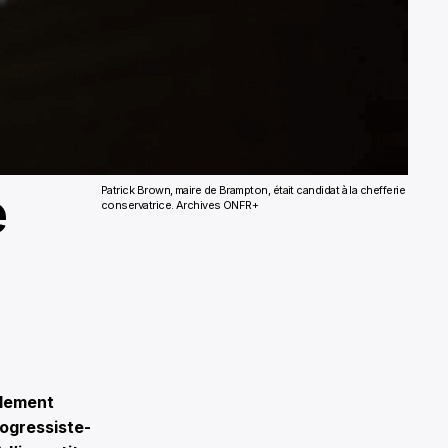
e
Patrick Brown, maire de Brampton, était candidat à la chefferie
conservatrice. Archives ONFR+
alement
rogressiste-