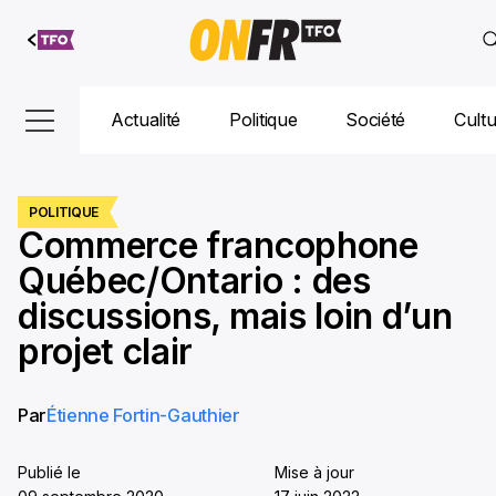
Aller au
contenu
Actualité
Politique
Société
Cult
POLITIQUE
Commerce francophone
Québec/Ontario : des
discussions, mais loin d’un
projet clair
Par
Étienne Fortin-Gauthier
Publié le
Mise à jour