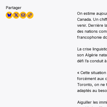
Partager
On estime aujou
Canada. Un chiff
venir. Derrière 
des nations com
francophonie don
La crise linguist
son Algérie nata
défi l’a conduit 
« Cette situatio
forcément aux cou
Toronto, on ne t
adaptés au beso
Aiguiller les imm