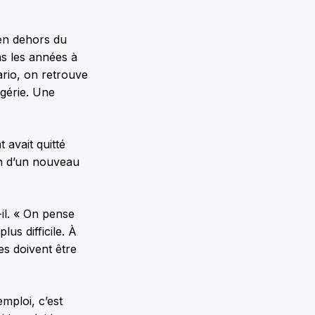
en dehors du
ns les années à
ario, on retrouve
gérie. Une
 avait quitté
in d’un nouveau
-il. « On pense
us difficile. À
es doivent être
emploi, c’est