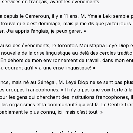
 services en français, avant les événements.
 depuis le Cameroun, il y a 11 ans, M. Ymele Leki semble 
 trouve que c’est dommage, mais je me dis que j’ai toujours l
. J’ai appris l’anglais, je peux gérer. »
ui aussi des événements, le torontois Moustapha Leyé Diop es
a nouvelle de la crise linguistique au-delà des cercles traditi
 En dehors de mon environnement de travail, dans mon en
 courant qu’il y a une crise linguistique! »
ance, mais né au Sénégal, M. Leyé Diop ne se sent pas plu
es groupes francophones. « Il n’y a pas une voix forte à la
ur les gens qui cherchent des institutions francophones, i
 les organismes et la communauté qui est là. Le Centre fr
ablement le plus connu, ici, mais c’est tout! »