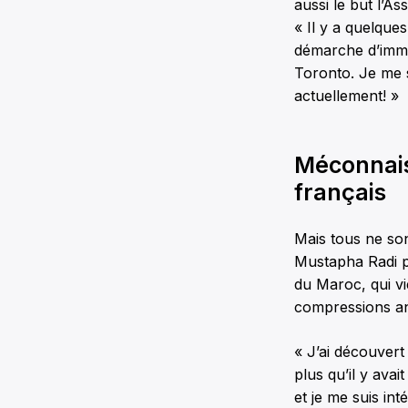
aussi le but l’As
« Il y a quelque
démarche d’immig
Toronto. Je me s
actuellement! »
Méconnais
français
Mais tous ne son
Mustapha Radi p
du Maroc, qui vi
compressions a
« J’ai découvert
plus qu’il y avai
et je me suis int