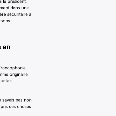
i le président.
lement dans une
ère sécuritaire à
ersons
s en
 francophonie.
mme originaire
sur les
ne savais pas non
appris des choses