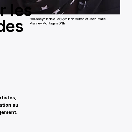
r les
des
Housseyn Belaiouer, Rym Ben Berrah et Jean-Marie
Vianney.
Montage #ONfr
tistes,
ation au
agement.