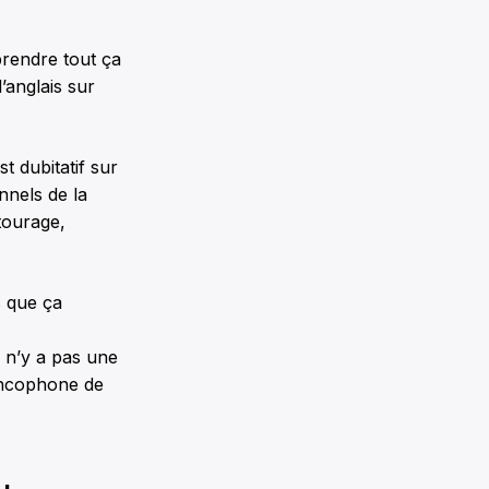
prendre tout ça
’anglais sur
t dubitatif sur
onnels de la
tourage,
s que ça
l n’y a pas une
ancophone de