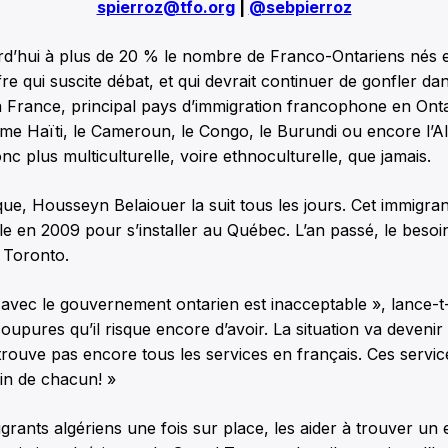
spierroz@tfo.org
|
@sebpierroz
rd’hui à plus de 20 % le nombre de Franco-Ontariens nés 
re qui suscite débat, et qui devrait continuer de gonfler da
la France, principal pays d’immigration francophone en Ont
me Haïti, le Cameroun, le Congo, le Burundi ou encore l’Al
c plus multiculturelle, voire ethnoculturelle, que jamais.
ique, Housseyn Belaiouer la suit tous les jours. Cet immigrant
le en 2009 pour s’installer au Québec. L’an passé, le beso
à Toronto.
n avec le gouvernement ontarien est inacceptable », lance-t
pures qu’il risque encore d’avoir. La situation va devenir pl
rouve pas encore tous les services en français. Ces servic
in de chacun! »
igrants algériens une fois sur place, les aider à trouver un 