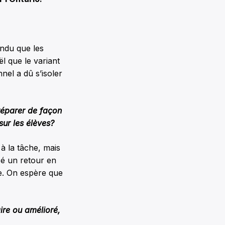
endu que les
l que le variant
nel a dû s’isoler
préparer de façon
ur les élèves?
à la tâche, mais
cé un retour en
re. On espère que
ire ou amélioré,