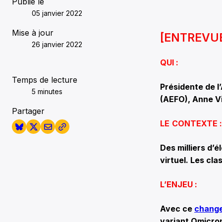
Publié le
05 janvier 2022
Mise à jour
[ENTREVU
26 janvier 2022
QUI :
Temps de lecture
Présidente de l
5 minutes
(AEFO), Anne Vi
Partager
LE
CONTEXTE :
Des milliers d’
virtuel. Les cl
L’ENJEU :
Avec ce
chang
variant Omicron 