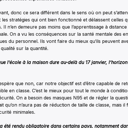
 avant, donc ce sera différent dans le sens où on peut s’atte
t les stratégies qui ont bien fonctionné et délaissent celles 
ts. Il n’en demeure pas moins que l’apprentissage à distance
imale. On a vu les conséquences sur la santé mentale des en
es du personnel. Ils vont faire du mieux qu’ils peuvent avec
 qualité sur la quantité.
e l’école à la maison dure au-delà du 17 janvier, l’horizon 
espère que non, car notre objectif est d’être capable de re
ble en classe. C’est le mieux pour tout le monde à conditio
écurité. On a besoin des masques N95 et de régler la questi
ait qu’on n’aura pas de réduction de taille de classe, mais il 
curité minimales.
 été rendu obligatoire dans certains pays, notamment dans