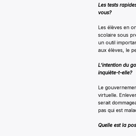
Les tests rapide
vous?
Les élèves en on
scolaire sous pré
un outil importan
aux élèves, le p
L’intention du g
inquiète-t-elle?
Le gouvernement 
virtuelle. Enlev
serait dommageabl
pas qui est mala
Quelle est la po