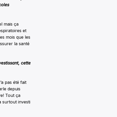
coles
el mais ça
espiratoires et
des mois que les
assurer la santé
vestissant, cette
a pas été fait
arle depuis
ve! Tout ça
 surtout investi