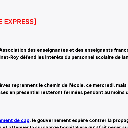
E EXPRESS]
’Association des enseignantes et des enseignants franc
net-Roy défend les intérêts du personnel scolaire de la
élèves reprennent le chemin de l’école, ce mercredi, mai
asses en présentiel resteront fermées pendant au moins
ement de cap
, le gouvernement espère contrer la propa
et atténuer la surcharge hospitalière qu’il fait peser sur