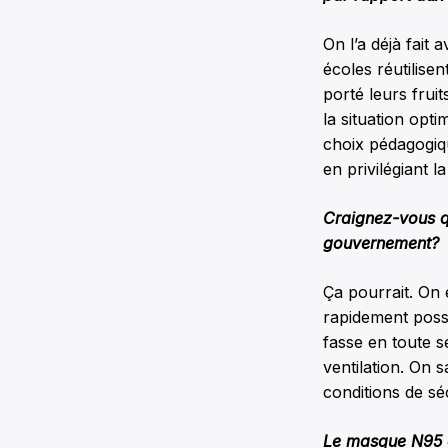
On l’a déjà fait
écoles réutilisen
porté leurs frui
la situation opt
choix pédagogiqu
en privilégiant la
Craignez-vous qu
gouvernement?
Ça pourrait. On 
rapidement possi
fasse en toute s
ventilation. On s
conditions de sé
Le masque N95 a