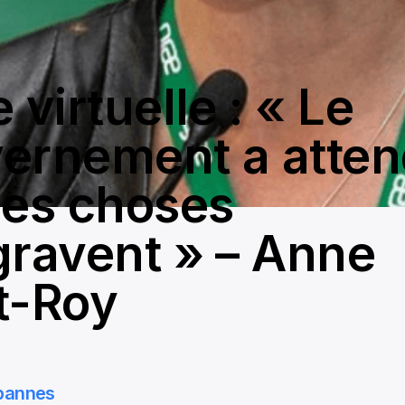
 virtuelle : « Le
ernement a atte
les choses
gravent » – Anne
t-Roy
bannes