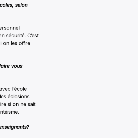
coles, selon
personnel
en sécurité. C’est
i on les offre
laire vous
avec l’école
des éclosions
re si on ne sait
entéisme.
 enseignants?