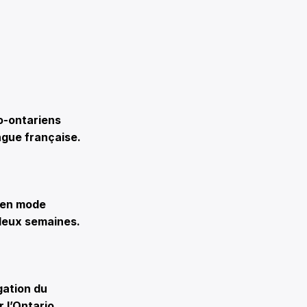
o-ontariens
ngue française.
s en mode
 deux semaines.
gation du
 l’Ontario.