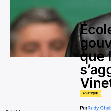
École
gouv
que 
s’ag
Vine
POLITIQUE
Par
Rudy Cha