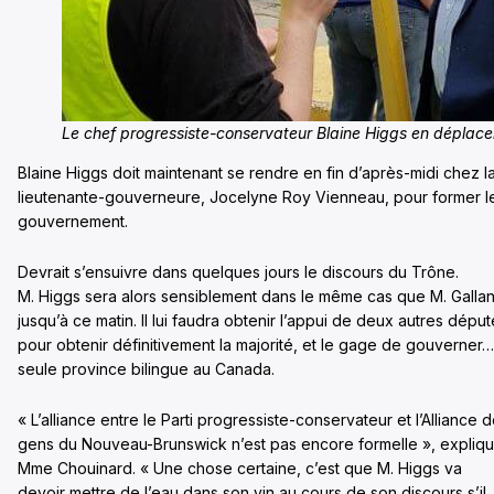
Le chef progressiste-conservateur Blaine Higgs en déplac
Blaine Higgs doit maintenant se rendre en fin d’après-midi chez l
lieutenante-gouverneure, Jocelyne Roy Vienneau, pour former l
gouvernement.
Devrait s’ensuivre dans quelques jours le discours du Trône.
M. Higgs sera alors sensiblement dans le même cas que M. Gallan
jusqu’à ce matin. Il lui faudra obtenir l’appui de deux autres dépu
pour obtenir définitivement la majorité, et le gage de gouverner…
seule province bilingue au Canada.
« L’alliance entre le Parti progressiste-conservateur et l’Alliance 
gens du Nouveau-Brunswick n’est pas encore formelle », expliq
Mme Chouinard. « Une chose certaine, c’est que M. Higgs va
devoir mettre de l’eau dans son vin au cours de son discours s’il