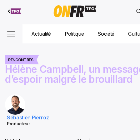
Aller au
contenu
Actualité
Politique
Société
Cult
RENCONTRES
Hélène Campbell, un messag
d’espoir malgré le brouillard
Sébastien Pierroz
Producteur