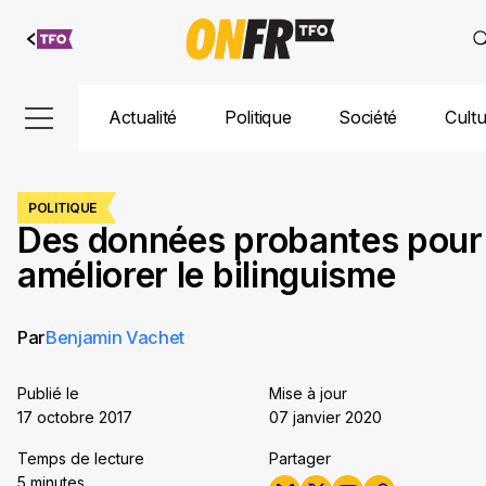
Aller au
contenu
Actualité
Politique
Société
Cult
POLITIQUE
Des données probantes pour
améliorer le bilinguisme
Par
Benjamin Vachet
Publié le
Mise à jour
17 octobre 2017
07 janvier 2020
Temps de lecture
Partager
5 minutes