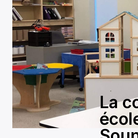
La c
écol
Soun