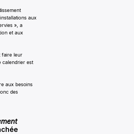
dissement
installations aux
rvies », a
ion et aux
faire leur
 calendrier est
ure aux besoins
 donc des
ement
achée