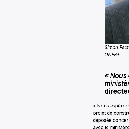
Simon Fect
ONFR+
« Nous 
ministèr
directe
« Nous espérons 
projet de const
déposée concern
avec le ministère