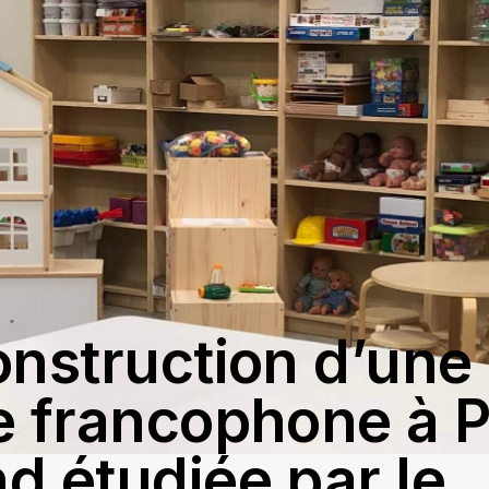
onstruction d’une
e francophone à P
d étudiée par le