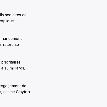
ls scolaires de
explique
 financement
inistère se
prioritaires.
 13 milliards,
n engagement de
», estime Clayton