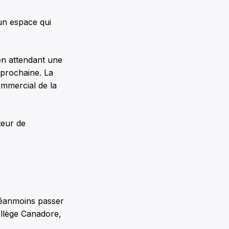
un espace qui
en attendant une
e prochaine. La
ommercial de la
teur de
 néanmoins passer
ollège Canadore,