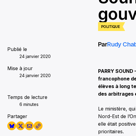
gou
POLITIQUE
Par
Rudy Cha
Publié le
24 janvier 2020
Mise à jour
PARRY SOUND – A
24 janvier 2020
francophone de 
élèves à long te
des arbitrages 
Temps de lecture
6 minutes
Le ministère, qu
Partager
Nord-Est de l’On
elle était posit
prioritaires.