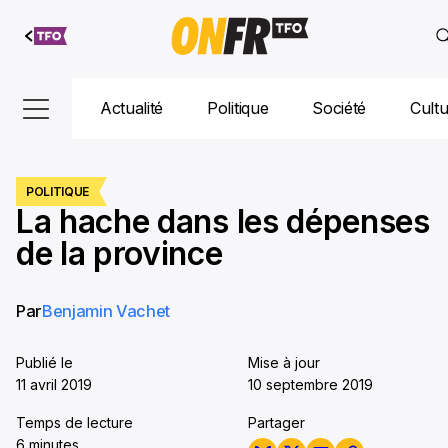
Aller au
contenu
Actualité
Politique
Société
Cult
POLITIQUE
La hache dans les dépenses
de la province
Par
Benjamin Vachet
Publié le
Mise à jour
11 avril 2019
10 septembre 2019
Temps de lecture
Partager
6 minutes