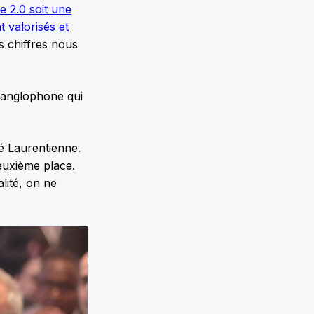
e 2.0 soit une
 valorisés et
s chiffres nous
é anglophone qui
té Laurentienne.
euxième place.
lité, on ne