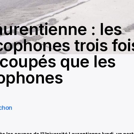
aurentienne : les
cophones trois foi
 coupés que les
ophones
chon
 les coupes de l’Université Laurentienne lundi, un portr