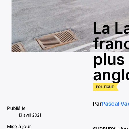
La L
fran
plus
angl
POLITIQUE
Par
Pascal Va
Publié le
13 avril 2021
Mise à jour
SUDBURY – Après