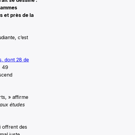
grammes
 et près de la
diante, c’est
, dont 28 de
, 49
escend
s, » affirme
aux études
i offrent des
mal juste