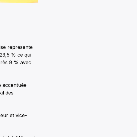
ise représente
23,5 % ce qui
près 8 % avec
re accentuée
xil des
eur et vice-