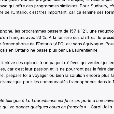
ttawa qui offre des programmes similaires. Pour Sudbury, c’
e de l’Ontario, c’est très important, car ça élimine des form
phone, les programmes passent de 157 à 121, une réductio
qu’en français avec 23 %. À la lumière des chiffres, le prési
a francophonie de l’Ontario (AFO) est sans équivoque. Pour 
nçais en Ontario ne passe plus par La Laurentienne.
a l’enlève des options à un paquet d’élèves qui veulent juste
s, car c’est leur passion et ils ne pourront pas le faire d
re, prépare toi à voyager ou bien la solution encore plus fa
st dramatique pour les communautés francophones dans le
ité bilingue à La Laurentienne est finie, on parle d’une unive
 qui va donner quelques cours en français »
– Carol Jolin