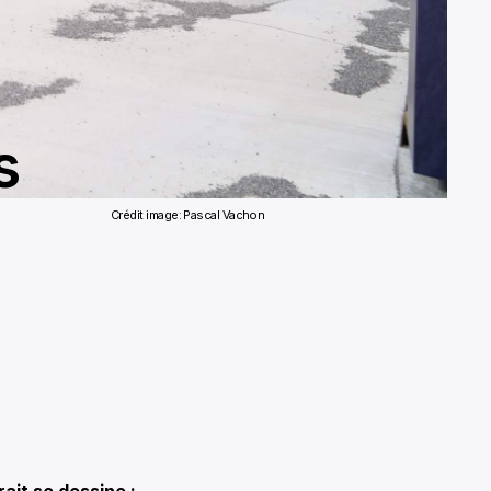
s
Crédit image: Pascal Vachon
ait se dessine :