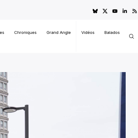
es
Chroniques
Grand Angle
Vidéos
Balados