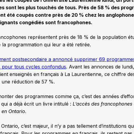
es sont les plus touchés de tous. Près de 58 % des pro
nt été coupés contre près de 20 % chez les anglophones
eignants congédiés sont francophones.
ancophones représentent près de 18 % de la population étu
la programmation qui leur a été retirée.
ssement postsecondaire a annoncé supprimer 69 programmes
e pour tous cycles confondus
. Avant les annonces de lundi
ent enseignés en français à La Laurentienne, ce chiffre d
, une réduction de 57 %.
 monter des programmes comme ça, c’est des années d’effort
i a déjà écrit un livre intitulé :
L’accès des francophones 
 en Ontario.
Ontario, c’est majeur, il n’y a pas tellement d’institutions qu
ançais. Pour les programmes en français, ils restent pas 