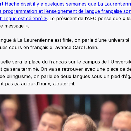
t Haché disait il y a quelques semaines que La Laurentienn
la programmation et l’enseignement de langue française sont
bilingue est célébré »
. Le président de l’AFO pense que « le
re message ».
ilingue à La Laurentienne est finie, on parle d’une universit
ues cours en français », avance Carol Jolin.
 quelle sera la place du français sur le campus de l’Universi
ut ça sera terminé. On va se retrouver avec une place de d
e bilinguisme, on parle de deux langues sous un pied d’éga
t pas ça aujourd’hui », ajoute-t-il.