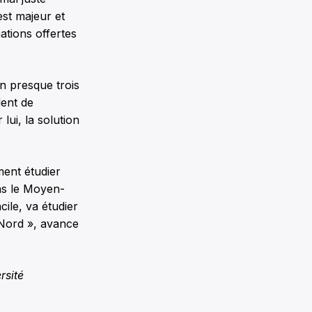
est majeur et
ations offertes
n presque trois
dent de
lui, la solution
ment étudier
ans le Moyen-
cile, va étudier
 Nord », avance
rsité