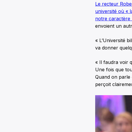
Le recteur Rober
université où « 
notre caractère 
envoient un aut
« L’Université b
va donner quelq
« Il faudra voir
Une fois que to
Quand on parle d
perçoit clairemen