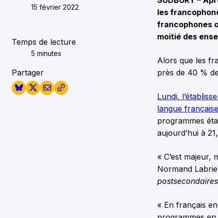
15 février 2022
les francophon
francophones o
moitié des ens
Temps de lecture
5 minutes
Alors que les fr
Partager
près de 40 % de 
Lundi, l’établi
langue français
programmes étai
aujourd’hui à 21
« C’est majeur,
Normand Labrie qu
postsecondaires
« En français en 
programmes en fr