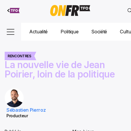
Aller au
contenu
Actualité
Politique
Société
Cult
RENCONTRES
La nouvelle vie de Jean
Poirier, loin de la politique
Sébastien Pierroz
Producteur