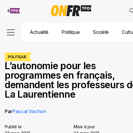
Aller au
contenu
Actualité
Politique
Société
Cult
POLITIQUE
L’autonomie pour les
programmes en français,
demandent les professeurs d
La Laurentienne
Par
Pascal Vachon
Publié le
Mise à jour