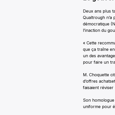
Deux ans plus ta
Qualtrough n’a 
démocratique (NP
l’inaction du go
« Cette recomma
que ça traîne en
un des avantages
pour faire un tra
M. Choquette cit
d’offres achatset
faisaient réviser
Son homologue c
uniforme pour év