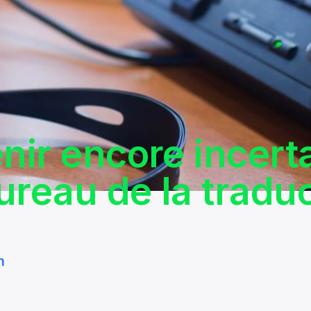
enir encore incert
ureau de la tradu
n