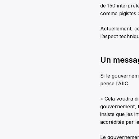
de 150 interprè
comme pigistes a
Actuellement, ce
l’aspect techniq
Un messa
Si le gouvernem
pense l’AIIC.
« Cela voudra di
gouvernement, t
insiste que les 
accrédités par l
Le gouvernement 