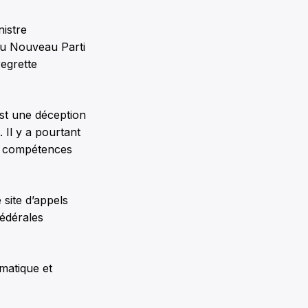
nistre
du Nouveau Parti
egrette
st une déception
 Il y a pourtant
et compétences
site d’appels
fédérales
matique et