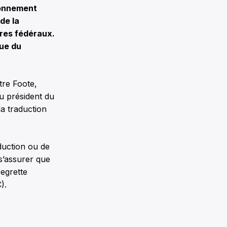
ionnement
de la
ères fédéraux.
due du
tre Foote,
u président du
la traduction
duction ou de
 s’assurer que
regrette
).