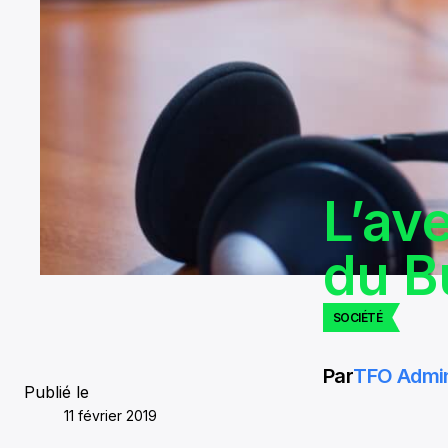
L’av
du B
SOCIÉTÉ
Par
TFO Admi
Publié le
11 février 2019