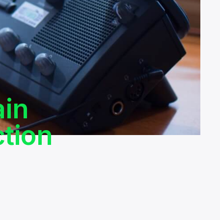
ain
ction