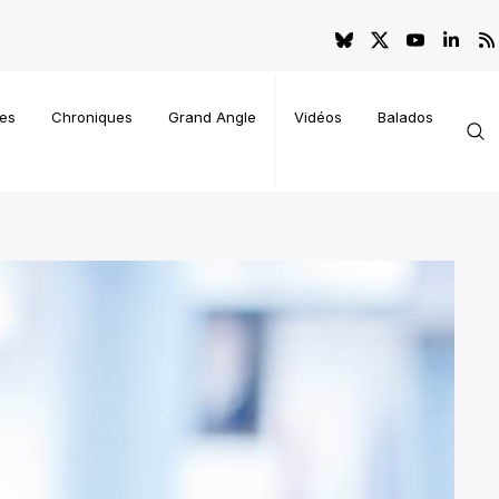
es
Chroniques
Grand Angle
Vidéos
Balados