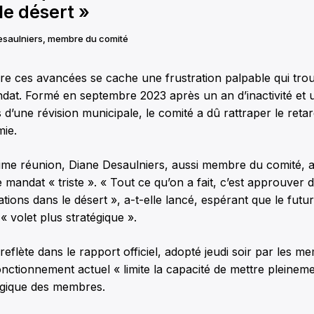
le désert »
saulniers, membre du comité
ère ces avancées se cache une frustration palpable qui tro
dat. Formé en septembre 2023 après un an d’inactivité et
 d’une révision municipale, le comité a dû rattraper le ret
mie.
time réunion, Diane Desaulniers, aussi membre du comité, a 
 mandat « triste ». « Tout ce qu’on a fait, c’est approuver de
ons dans le désert », a-t-elle lancé, espérant que le futu
« volet plus stratégique ».
reflète dans le rapport officiel, adopté jeudi soir par les m
onctionnement actuel « limite la capacité de mettre pleineme
tégique des membres.