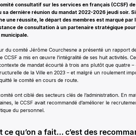
ité consultatif sur les services en français (CCSF) de l
 sa dernière réunion du mandat 2022-2026 jeudi soir. Si 
he une réussite, le départ des membres est marqué par l
stance de consultation à un partenaire stratégique pour
n municipale.
r du comité Jérôme Courchesne a présenté un rapport de
e CCSF a mis en œuvre l’intégralité de ses huit activités. Ce
 contexte de mandat écourté à trois ans plutôt que quatre 
tructurelle de la Ville en 2023 – et malgré un roulement imp
uitté le comité en cours de route.
omité ont ciblé des secteurs clés de l’administration. En ma
ines, le CCSF avait recommandé d’améliorer le recrutemen
stique du personnel.
t ce qu’on a fait… c’est des recomm