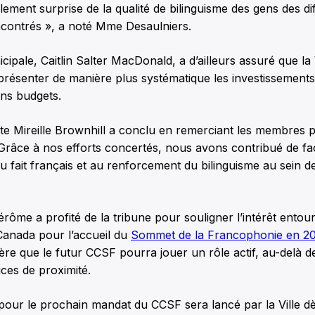
blement surprise de la qualité de bilinguisme des gens des di
ncontrés », a noté Mme Desaulniers.
cipale, Caitlin Salter MacDonald, a d’ailleurs assuré que la V
 présenter de manière plus systématique les investissemen
ins budgets.
te Mireille Brownhill a conclu en remerciant les membres 
râce à nos efforts concertés, nous avons contribué de faç
u fait français et au renforcement du bilinguisme au sein de
rôme a profité de la tribune pour souligner l’intérêt entour
Canada pour l’accueil du
Sommet de la Francophonie en 2
père que le futur CCSF pourra jouer un rôle actif, au-delà d
ices de proximité.
pour le prochain mandat du CCSF sera lancé par la Ville d