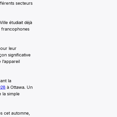
fférents secteurs
ille étudiait déjà
ts francophones
pour leur
on significative
 l’appareil
ant la
028
à Ottawa. Un
e la simple
ès cet automne,