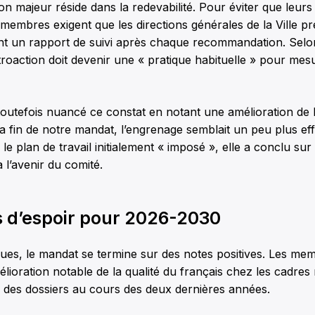
ion majeur réside dans la redevabilité. Pour éviter que leurs
s membres exigent que les directions générales de la Ville p
t un rapport de suivi après chaque recommandation. Selo
troaction doit devenir une « pratique habituelle » pour mesu
 toutefois nuancé ce constat en notant une amélioration de
 la fin de notre mandat, l’engrenage semblait un peu plus eff
é le plan de travail initialement « imposé », elle a conclu su
à l’avenir du comité.
s d’espoir pour 2026-2030
ques, le mandat se termine sur des notes positives. Les me
lioration notable de la qualité du français chez les cadre
 des dossiers au cours des deux dernières années.