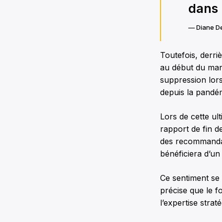
dans 
— Diane De
Toutefois, derri
au début du man
suppression lors
depuis la pandé
Lors de cette ul
rapport de fin de
des recommandati
bénéficiera d’un 
Ce sentiment se 
précise que le f
l’expertise stra