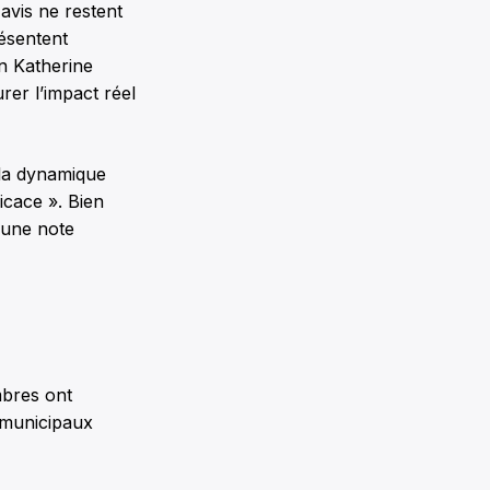
 avis ne restent
résentent
n Katherine
rer l’impact réel
 la dynamique
icace ». Bien
r une note
mbres ont
s municipaux