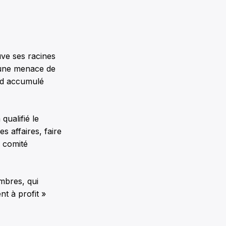
uve ses racines
 une menace de
ard accumulé
qualifié le
s affaires, faire
r comité
embres, qui
nt à profit »