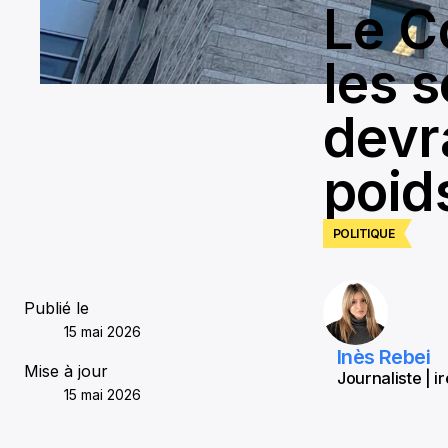
Le C
les 
devra
poid
POLITIQUE
Publié le
15 mai 2026
Inès Rebei
Mise à jour
Journaliste | i
15 mai 2026