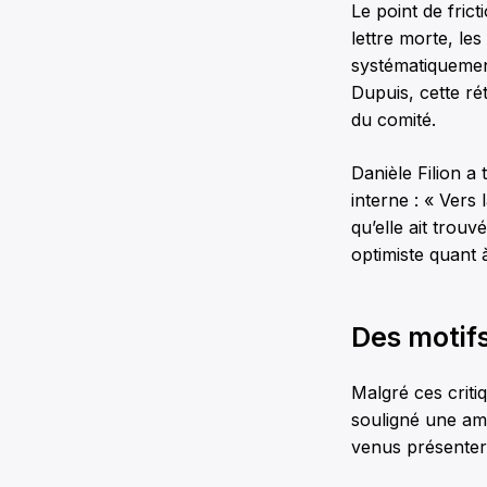
Le point de frict
lettre morte, le
systématiquemen
Dupuis, cette ré
du comité.
Danièle Filion a
interne : « Vers
qu’elle ait trouv
optimiste quant 
Des motif
Malgré ces criti
souligné une amé
venus présenter