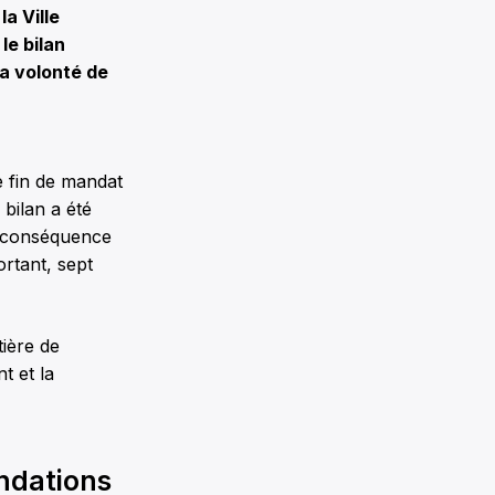
a Ville
le bilan
a volonté de
 fin de mandat
 bilan a été
– conséquence
ortant, sept
tière de
t et la
andations