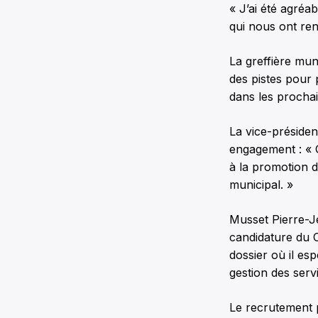
« J’ai été agréa
qui nous ont re
La greffière muni
des pistes pour
dans les procha
La vice-présiden
engagement : « G
à la promotion d
municipal. »
Musset Pierre-Jé
candidature du 
dossier où il es
gestion des serv
Le recrutement 