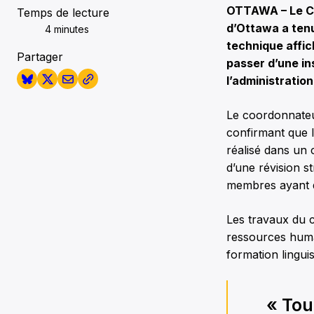
OTTAWA – Le Com
Temps de lecture
d’Ottawa a tenu
4 minutes
technique affic
Partager
passer d’une in
l’administratio
Le coordonnateu
confirmant que l
réalisé dans un
d’une révision s
membres ayant q
Les travaux du c
ressources huma
formation lingui
« Tou