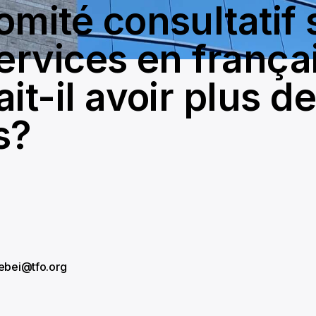
omité consultatif 
services en frança
it-il avoir plus d
s?
rebei@tfo.org