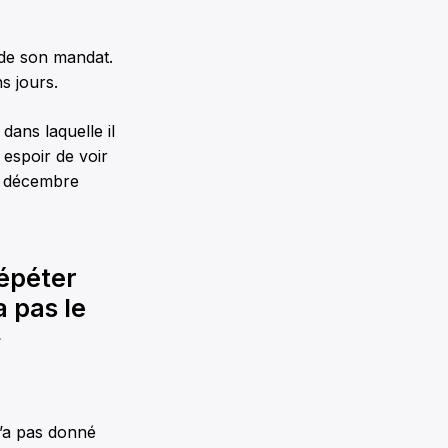
 de son mandat.
s jours.
dans laquelle il
r espoir de voir
en décembre
répéter
 pas le
»
n’a pas donné