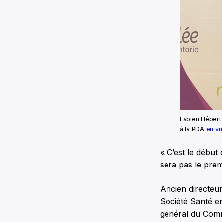
Fabien Hébert
à la PDA
en v
« C’est le début
sera pas le prem
Ancien directeur 
Société Santé en
général du Commi