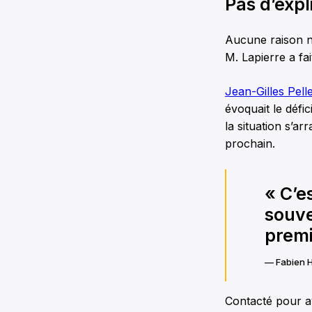
Pas d’expl
Aucune raison n’
M. Lapierre a fa
Jean-Gilles Pelle
évoquait le défic
la situation s’a
prochain.
« C’e
souve
premi
— Fabien 
Contacté pour av