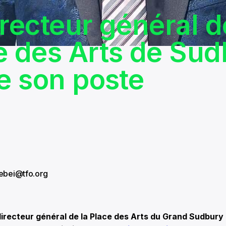
irecteur général d
e des Arts de Su
te son poste
rebei@tfo.org
recteur général de la Place des Arts du Grand Sudbury