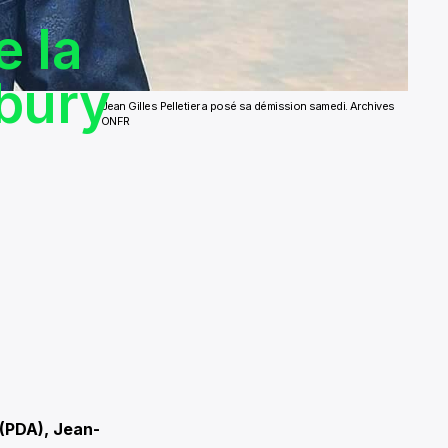
e la
dbury
Jean Gilles Pelletier a posé sa démission samedi. Archives
ONFR
 (PDA), Jean-