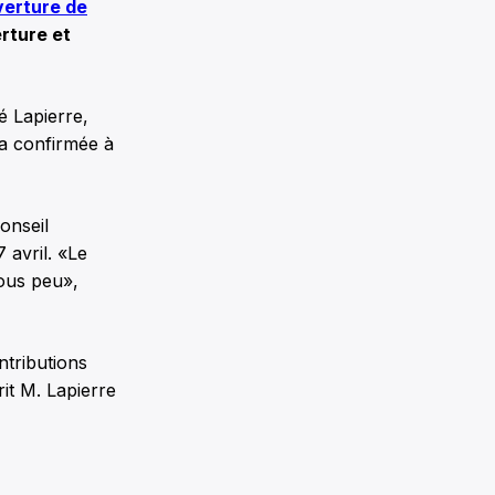
verture de
erture et
 Lapierre,
’a confirmée à
onseil
7 avril.
Le
sous peu
,
ntributions
rit M. Lapierre