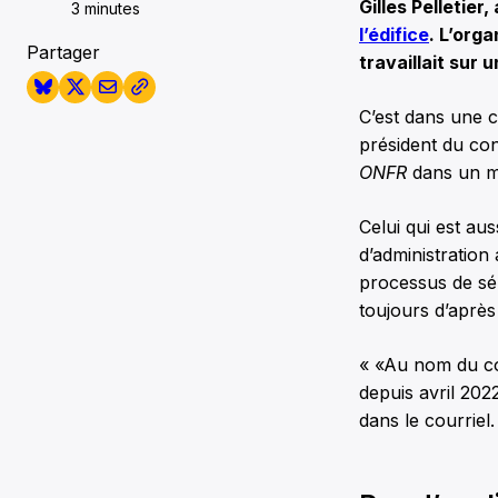
Gilles Pelletier
3 minutes
l’édifice
. L’org
Partager
travaillait sur 
C’est dans une 
président du con
ONFR
dans un m
Celui qui est au
d’administration 
processus de sé
toujours d’après
«
Au nom du con
depuis avril 202
dans le courriel.