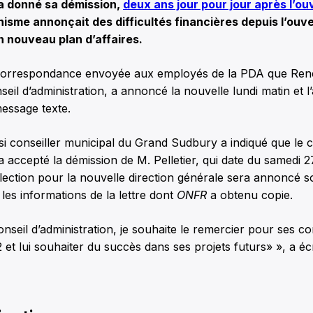
, a donné sa démission,
deux ans jour pour jour après l’ou
anisme annonçait des difficultés financières depuis l’ouv
un nouveau plan d’affaires.
correspondance envoyée aux employés de la PDA que René
seil d’administration, a annoncé la nouvelle lundi matin et l
essage texte.
ssi conseiller municipal du Grand Sudbury a indiqué que le c
a accepté la démission de M. Pelletier, qui date du samedi 2
lection pour la nouvelle direction générale sera annoncé 
 les informations de la lettre dont
ONFR
a obtenu copie.
seil d’administration, je souhaite le remercier pour ses co
2 et lui souhaiter du succès dans ses projets futurs
», a éc