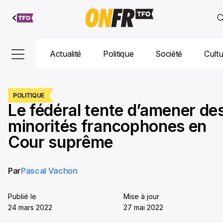
Aller au
contenu
Actualité
Politique
Société
Cult
POLITIQUE
Le fédéral tente d’amener de
minorités francophones en
Cour suprême
Par
Pascal Vachon
Publié le
Mise à jour
24 mars 2022
27 mai 2022