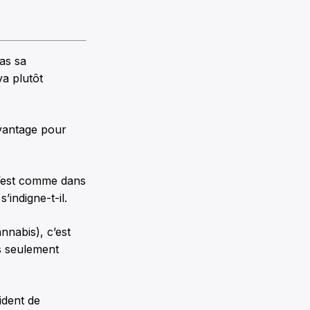
as sa
va plutôt
avantage pour
 c’est comme dans
’indigne-t-il.
nnabis), c’est
s seulement
ident de