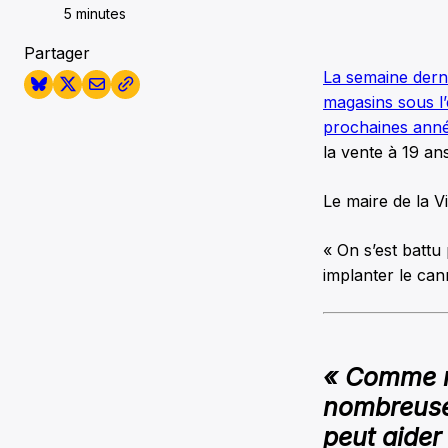
5 minutes
Partager
La semaine dern
magasins sous l’
prochaines ann
la vente à 19 ans
Le maire de la V
« On s’est battu
implanter le can
« Comme re
nombreuses
peut aider