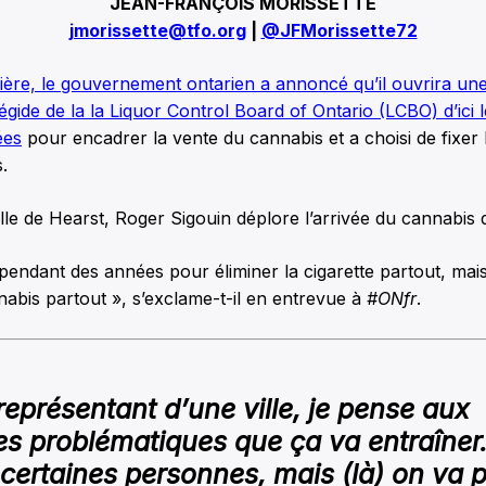
JEAN-FRANÇOIS MORISSETTE
jmorissette@tfo.org
|
@JFMorissette72
ière, le gouvernement ontarien a annoncé qu’il ouvrira une
égide de la la Liquor Control Board of Ontario (LCBO) d’ici l
ées
pour encadrer la vente du cannabis et a choisi de fixer 
.
ille de Hearst, Roger Sigouin déplore l’arrivée du cannabis d
 pendant des années pour éliminer la cigarette partout, mais
nabis partout », s’exclame-t-il en entrevue à
#ONfr
.
présentant d’une ville, je pense aux
 problématiques que ça va entraîner.
 certaines personnes, mais (là) on va p