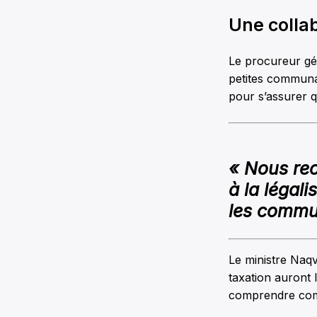
Une collab
Le procureur gén
petites communa
pour s’assurer q
« Nous rec
à la légal
les commu
Le ministre Naqv
taxation auront 
comprendre comm