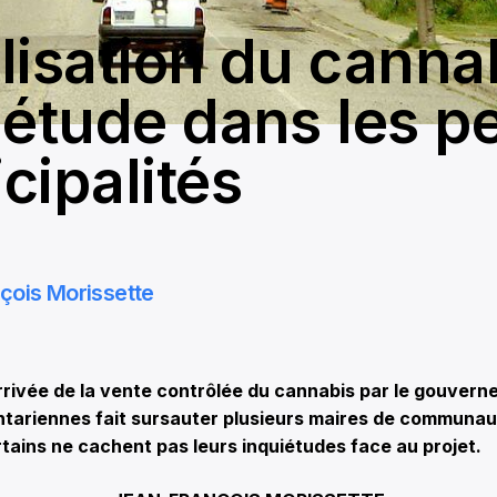
lisation du cannab
iétude dans les pe
cipalités
çois Morissette
rivée de la vente contrôlée du cannabis par le gouvern
ntariennes fait sursauter plusieurs maires de communa
rtains ne cachent pas leurs inquiétudes face au projet.