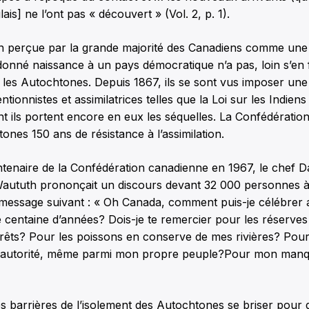
is] ne l’ont pas « découvert » (Vol. 2, p. 1).
n perçue par la grande majorité des Canadiens comme une
donné naissance à un pays démocratique n’a pas, loin s’en f
s les Autochtones. Depuis 1867, ils se sont vus imposer un
entionnistes et assimilatrices telles que la Loi sur les Indien
t ils portent encore en eux les séquelles. La Confédératio
ones 150 ans de résistance à l’assimilation.
entenaire de la Confédération canadienne en 1967, le chef 
l-Waututh prononçait un discours devant 32 000 personnes 
e message suivant : « Oh Canada, comment puis-je célébrer 
e centaine d’années? Dois-je te remercier pour les réserves
orêts? Pour les poissons en conserve de mes rivières? Pour
n autorité, même parmi mon propre peuple?Pour mon manq
 les barrières de l’isolement des Autochtones se briser pour 