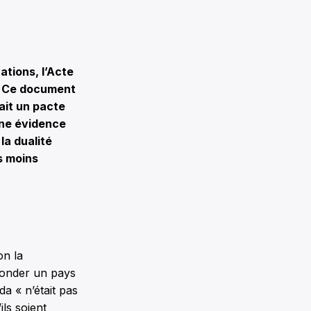
tions, l’Acte
n. Ce document
fait un pacte
une évidence
la dualité
s moins
on la
fonder un pays
a « n’était pas
ls soient