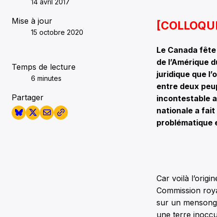
14 avril 2017
Mise à jour
[COLLOQU
15 octobre 2020
Le Canada fête 
de l’Amérique d
Temps de lecture
juridique que l’
6 minutes
entre deux peup
Partager
incontestable al
nationale a fai
problématique 
Car voilà l’origi
Commission roya
sur un mensonge
une terre inoccu