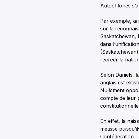
Autochtones s’at
Par exemple, arm
sur la reconnais
Saskatchewan, le
dans l’unificati
(Saskatchewan) e
recréer la natio
Selon Daniels, l
anglais est éliti
Nullement opposé
compte de leur p
constitutionnell
En effet, la nai
métisse puisqu’i
Confédération.