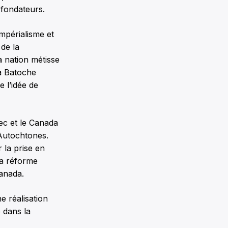
 fondateurs.
impérialisme et
 de la
a nation métisse
 à Batoche
 l’idée de
bec et le Canada
s Autochtones.
 la prise en
la réforme
Canada.
e réalisation
 dans la