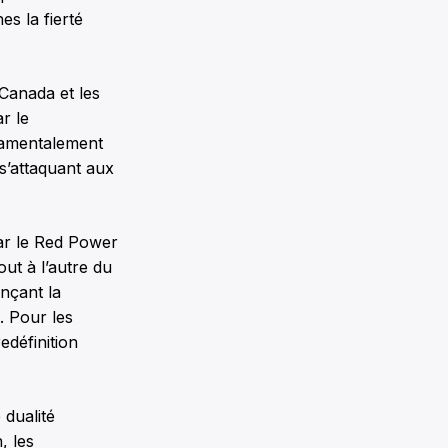
s la fierté
 Canada et les
r le
damentalement
 s’attaquant aux
par le Red Power
ut à l’autre du
nçant la
. Pour les
edéfinition
 dualité
, les