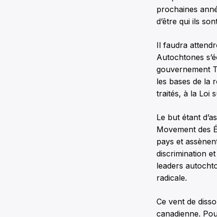
prochaines année
d’être qui ils sont
Il faudra attend
Autochtones s’é
gouvernement Tr
les bases de la 
traités, à la Loi
Le but étant d’a
Movement des Ét
pays et assènen
discrimination e
leaders autochto
radicale.
Ce vent de disso
canadienne. Pous