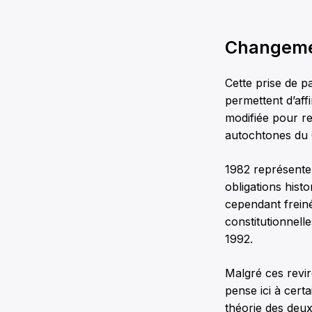
Changem
Cette prise de p
permettent d’aff
modifiée pour re
autochtones du C
1982 représente
obligations hist
cependant freiné
constitutionnell
1992.
Malgré ces revir
pense ici à cert
théorie des deux