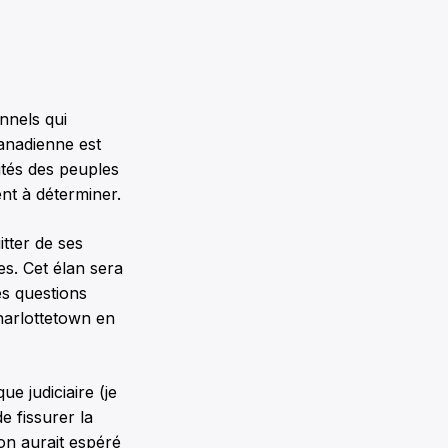
nnels qui
canadienne est
ités des peuples
ent à déterminer.
tter de ses
s. Cet élan sera
es questions
harlottetown en
e judiciaire (je
e fissurer la
on aurait espéré