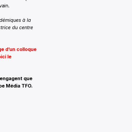
vain.
adémiques à la
ctrice du centre
ge d’un colloque
ici le
engagent que
pe Média TFO.