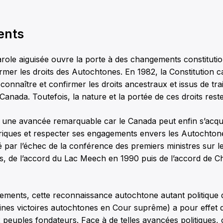
ents
arole aiguisée ouvre la porte à des changements constitutio
irmer les droits des Autochtones. En 1982, la Constitution 
connaître et confirmer les droits ancestraux et issus de tra
anada. Toutefois, la nature et la portée de ces droits rest
 une avancée remarquable car le Canada peut enfin s’acqui
oriques et respecter ses engagements envers les Autochtone
 par l’échec de la conférence des premiers ministres sur l
es, de l’accord du Lac Meech en 1990 puis de l’accord de C
ements, cette reconnaissance autochtone autant politique qu
aines victoires autochtones en Cour suprême) a pour effet d
 peuples fondateurs. Face à de telles avancées politiques, 