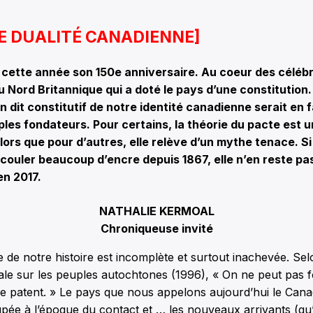
E DUALITÉ CANADIENNE]
cette année son 150e anniversaire. Au coeur des célébra
u Nord Britannique qui a doté le pays d’une constitutio
on dit constitutif de notre identité canadienne serait en 
les fondateurs. Pour certains, la théorie du pacte est 
ors que pour d’autres, elle relève d’un mythe tenace. Si 
t couler beaucoup d’encre depuis 1867, elle n’en reste pa
en 2017.
NATHALIE KERMOAL
Chroniqueuse invité
ne de notre histoire est incomplète et surtout inachevée. Sel
le sur les peuples autochtones (1996), « On ne peut pas 
 patent. » Le pays que nous appelons aujourd’hui le Canad
pée à l’époque du contact et … les nouveaux arrivants (qu’i