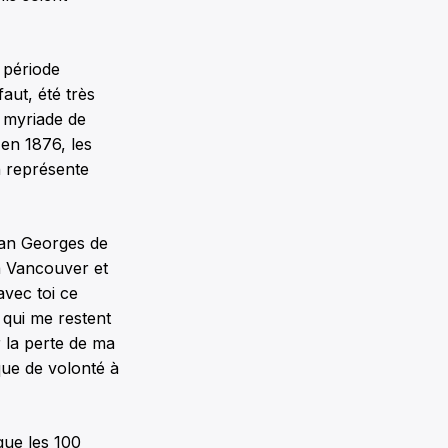
 période
aut, été très
e myriade de
s en 1876, les
n représente
Dan Georges de
à Vancouver et
avec toi ce
 qui me restent
 la perte de ma
ue de volonté à
que les 100