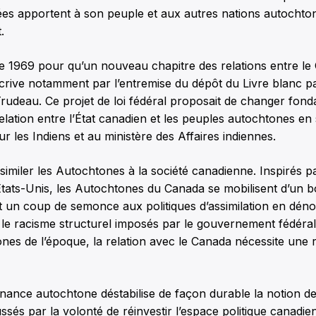
s apportent à son peuple et aux autres nations autochtone
.
re 1969 pour qu’un nouveau chapitre des relations entre le
crive notamment par l’entremise du dépôt du Livre blanc pa
udeau. Ce projet de loi fédéral proposait de changer fon
relation entre l’État canadien et les peuples autochtones en
 sur les Indiens et au ministère des Affaires indiennes.
ssimiler les Autochtones à la société canadienne. Inspirés 
ats-Unis, les Autochtones du Canada se mobilisent d’un bo
t un coup de semonce aux politiques d’assimilation en déno
t le racisme structurel imposés par le gouvernement fédéral
nes de l’époque, la relation avec le Canada nécessite une r
nance autochtone déstabilise de façon durable la notion de
sés par la volonté de réinvestir l’espace politique canadien