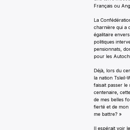
Français ou Angla
La Confédératio
charnière qui a 
égalitaire enver
politiques interv
pensionnats, don
pour les Autocht
Déjà, lors du c
la nation Tslei
faisait passer l
centenaire, cett
de mes belles f
fierté et de mo
me battre? »
Il espérait voir