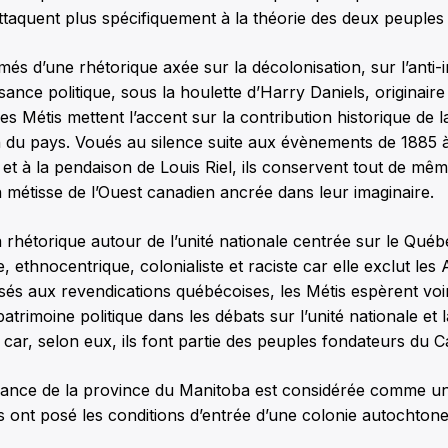
taquent plus spécifiquement à la théorie des deux peuples
és d’une rhétorique axée sur la décolonisation, sur l’anti-
sance politique, sous la houlette d’Harry Daniels, originaire
s Métis mettent l’accent sur la contribution historique de l
on du pays. Voués au silence suite aux évènements de 1885
t à la pendaison de Louis Riel, ils conservent tout de même
n métisse de l’Ouest canadien ancrée dans leur imaginaire.
a rhétorique autour de l’unité nationale centrée sur le Qué
ste, ethnocentrique, colonialiste et raciste car elle exclut le
s aux revendications québécoises, les Métis espèrent voir
atrimoine politique dans les débats sur l’unité nationale et 
e car, selon eux, ils font partie des peuples fondateurs du 
ssance de la province du Manitoba est considérée comme un
ls ont posé les conditions d’entrée d’une colonie autochtone