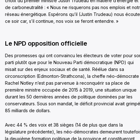
choix du premier ministre Justin Trudeau en matière d’énergie et
de carboneutralité : « Nous ne risquerons pas nos emplois et not
réseau énergétique. Espérons qu’il (Justin Trudeau) nous écoute
ce soir car, s’il continue, nos voix se feront entendre. »
Le NPD opposition officielle
Des promesses qui ont convaincu les électeurs de voter pour so
parti plutôt que pour le Nouveau Parti démocratique (NPD) qui
misait sur des enjeux sociaux et de santé. Réélue dans sa
circonscription (Edmonton-Strathcona), la cheffe néo-démocrate
Rachel Notley n’est pas parvenue à reconquérir sa place de
première ministre occupée de 2015 à 2019, une situation unique
durant les 50 dernières années de politique dominées par les
conservateurs. Sous son mandat, le déficit provincial avait grimpé
85 milliards de dollars.
Avec 44 % des voix et 38 sièges (14 de plus que dans la
législature précédente), les néo-démocrates demeurent toutefoi
la deuxième formation politique de la province et constitueront