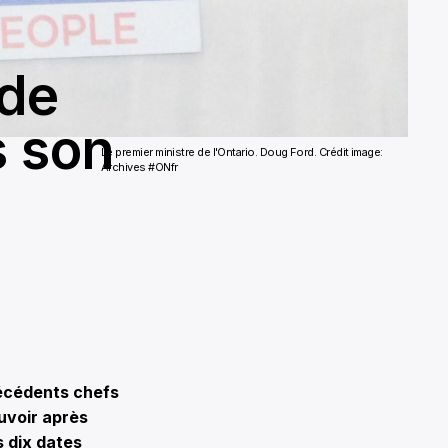
 de
s son
Le premier ministre de l'Ontario. Doug Ford.
Crédit image:
Archives #ONfr
récédents chefs
uvoir après
s dix dates