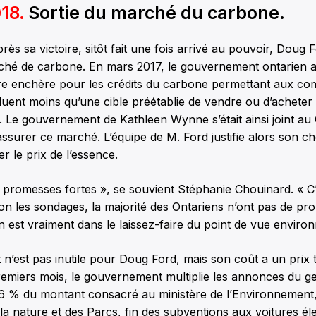
018.
Sortie du marché du carbone.
ès sa victoire, sitôt fait une fois arrivé au pouvoir, Doug F
rché de carbone. En mars 2017, le gouvernement ontarien a
re enchère pour les crédits du carbone permettant aux co
lluent moins qu’une cible préétablie de vendre ou d’achete
n. Le gouvernement de Kathleen Wynne s’était ainsi joint au
assurer ce marché. L’équipe de M. Ford justifie alors son ch
r le prix de l’essence.
s promesses fortes », se souvient Stéphanie Chouinard. « C’
lon les sondages, la majorité des Ontariens n’ont pas de pr
 est vraiment dans le laissez-faire du point de vue enviro
n’est pas inutile pour Doug Ford, mais son coût a un prix 
remiers mois, le gouvernement multiplie les annonces du ge
6 % du montant consacré au ministère de l’Environnement
 la nature et des Parcs, fin des subventions aux voitures éle