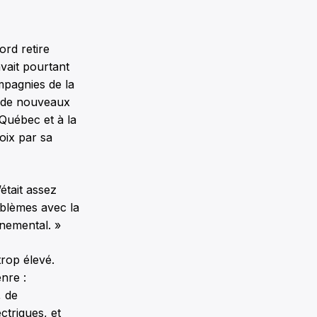
ord retire
vait pourtant
mpagnies de la
r de nouveaux
 Québec et à la
oix par sa
était assez
oblèmes avec la
nnemental. »
trop élevé.
nre :
, de
ctriques, et