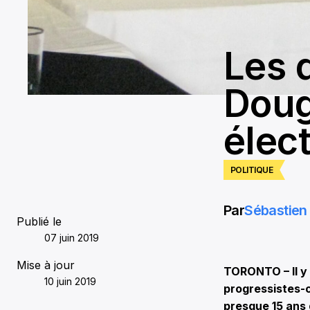
Les 
Doug
élec
POLITIQUE
Par
Sébastien 
Publié le
07 juin 2019
Mise à jour
TORONTO – Il y 
10 juin 2019
progressistes-
presque 15 ans 