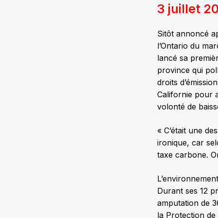
3 juillet 2
Sitôt annoncé apr
l’Ontario du ma
lancé sa premiè
province qui po
droits d’émissio
Californie pour 
volonté de baisse
« C’était une de
ironique, car se
taxe carbone. On
L’environnement 
Durant ses 12 p
amputation de 3
la Protection de