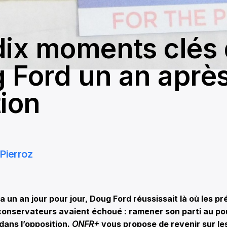
dix moments clés
 Ford un an aprè
tion
Pierroz
a un an jour pour jour, Doug Ford réussissait là où les p
conservateurs avaient échoué : ramener son parti au po
dans l’opposition.
ONFR+
vous propose de revenir sur le