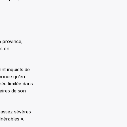
a province,
es en
nt inquiets de
nnonce qu’en
ée limitée dans
taires de son
 assez sévères
lnérables »,