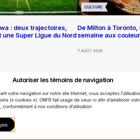
CULTURE
a : deux trajectoires,
De Milton à Toronto, 
et une Super Ligue du Nord
semaine aux couleurs
7 AOÛT 2026
Autoriser les témoins de navigation
nt votre navigation sur notre site Internet, vous acceptez l’utilisati
quipe
Mécanisme de plaintes
Code de déontologie
Rejoi
moins (« cookies »). ONFR fait usage de ceux-ci afin d’améliorer votr
 conformément à nos conditions d’utilisation.
es télécommunications éducatives de langue française de l’Ontario (TFO) 2026
pris