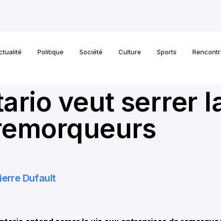
ctualité
Politique
Société
Culture
Sports
Rencontr
ario veut serrer l
remorqueurs
ierre Dufault