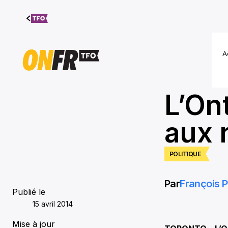
Aller au
contenu
A
L’Ont
aux 
POLITIQUE
Par
François P
Publié le
15 avril 2014
Mise à jour