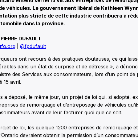
tario entend serrer la vis aux entreprises de remorqua
e véhicules. Le gouvernement libéral de Kathleen Wynne 
tation plus stricte de cette industrie contribuera à rédu
tomobile dans la province.
 PIERRE DUFAULT
tfo.org
|
@fpdufault
queurs ont recours à des pratiques douteuses, ce qui laiss
érables dans un état de surprise et de détresse », a dénon
istre des Services aux consommateurs, lors d’un point de 
 15 avril.
 déposé, le même jour, un projet de loi qui, si adopté, ex
treprises de remorquage et d’entreposage de véhicules qu’i
sommateurs avant de leur facturer quoi que ce soit.
rojet de loi, les quelque 1200 entreprises de remorquage e
l’Ontario devraient obtenir la permission d’un consommate