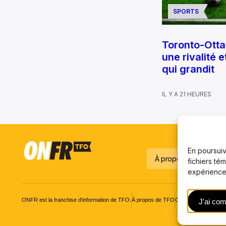
SPORTS
Toronto-Ottaw
une rivalité 
qui grandit
IL Y A 21 HEURES
En poursuiva
À propos
Notre é
fichiers té
expérience,
ONFR est la franchise d'information de TFO.
À propos de TFO
Carrières
© Office d
J'ai com