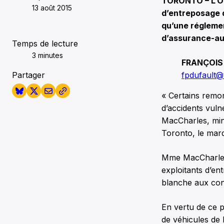
TORONTO – L’On
13 août 2015
d’entreposage d
qu’une réglemen
d’assurance-au
Temps de lecture
3 minutes
FRANÇOIS
Partager
fpdufault@
« Certains remor
d’accidents vuln
MacCharles, min
Toronto, le mardi
Mme MacCharles a
exploitants d’en
blanche aux con
En vertu de ce p
de véhicules de 