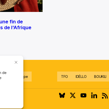
une fin de
 de l'Afrique
on de
gnez notre équipe
TFO
IDÉLLO
BOUKILI
e