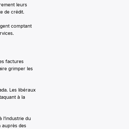
irement leurs
e de crédit.
argent comptant
rvices.
es factures
ire grimper les
ada. Les libéraux
taquant à la
l’industrie du
n auprès des