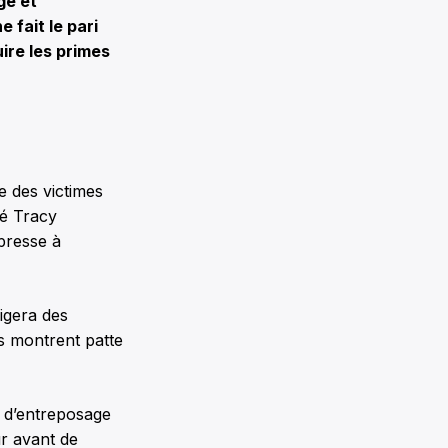
ge et
fait le pari
ire les primes
e des victimes
cé Tracy
presse à
igera des
ls montrent patte
t d’entreposage
ur avant de