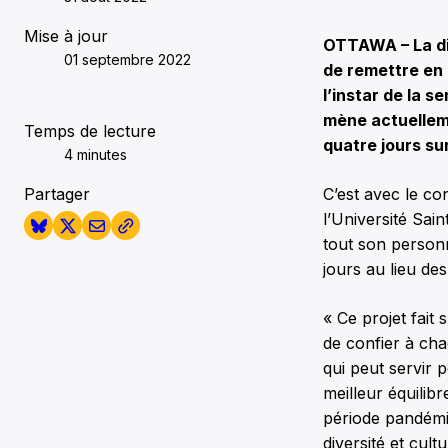
Mise à jour
OTTAWA – La dif
01 septembre 2022
de remettre en 
l’instar de la s
mène actuelleme
Temps de lecture
quatre jours su
4 minutes
Partager
C’est avec le co
l’Université Sain
tout son personn
jours au lieu de
« Ce projet fait
de confier à cha
qui peut servir
meilleur équilibr
période pandémiq
diversité et cult