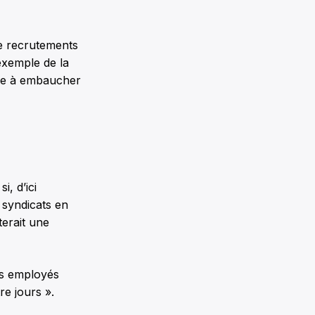
de recrutements
exemple de la
enée à embaucher
i, d’ici
 syndicats en
terait une
es employés
re jours ».