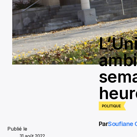
L’Un
ambi
sema
heur
POLITIQUE
Par
Soufiane
Publié le
31 août 2022