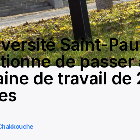
iversité Saint-Pau
tionne de passer 
ine de travail de
es
 Chakkouche