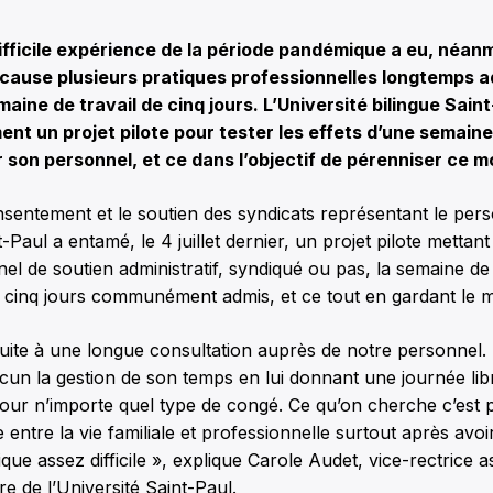
ficile expérience de la période pandémique a eu, néanm
cause plusieurs pratiques professionnelles longtemps a
emaine de travail de cinq jours. L’Université bilingue Sai
nt un projet pilote pour tester les effets d’une semaine
r son personnel, et ce dans l’objectif de pérenniser ce 
nsentement et le soutien des syndicats représentant le per
t-Paul a entamé, le 4 juillet dernier, un projet pilote metta
el de soutien administratif, syndiqué ou pas, la semaine de 
s cinq jours communément admis, et ce tout en gardant le 
 suite à une longue consultation auprès de notre personnel. L
cun la gestion de son temps en lui donnant une journée li
 pour n’importe quel type de congé. Ce qu’on cherche c’est
e entre la vie familiale et professionnelle surtout après avo
ue assez difficile », explique Carole Audet, vice-rectrice a
ure de l’Université Saint-Paul.