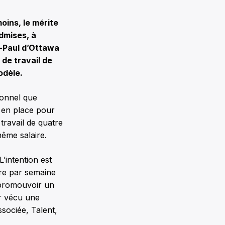
oins, le mérite
dmises, à
nt-Paul d’Ottawa
 de travail de
modèle.
sonnel que
nt en place pour
travail de quatre
même salaire.
’intention est
bre par semaine
 promouvoir un
ir vécu une
ssociée, Talent,