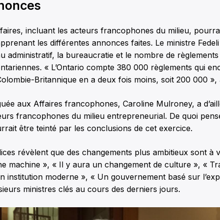
nonces
aires, incluant les acteurs francophones du milieu, pourra
 apprenant les différentes annonces faites. Le ministre Fede
au administratif, la bureaucratie et le nombre de règlement
ontariennes. « L’Ontario compte 380 000 règlements qui en
Colombie-Britannique en a deux fois moins, soit 200 000 », a-
guée aux Affaires francophones, Caroline Mulroney, a d’ai
eurs francophones du milieu entrepreneurial. De quoi pens
ait être teinté par les conclusions de cet exercice.
dices révèlent que des changements plus ambitieux sont à v
e machine », « Il y aura un changement de culture », « T
 institution moderne », « Un gouvernement basé sur l’expé
ieurs ministres clés au cours des derniers jours.