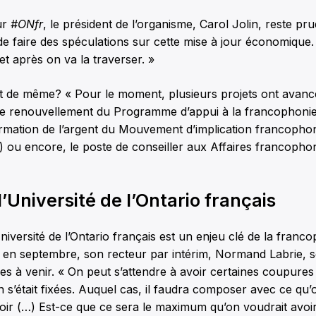
ur
#ONfr
, le président de l’organisme, Carol Jolin, reste pru
e faire des spéculations sur cette mise à jour économique.
, et après on va la traverser. »
ut de même? « Pour le moment, plusieurs projets ont avanc
 le renouvellement du Programme d’appui à la francophoni
irmation de l’argent du Mouvement d’implication francopho
 ou encore, le poste de conseiller aux Affaires francopho
l’Université de l’Ontario français
Université de l’Ontario français est un enjeu clé de la franc
 en septembre, son recteur par intérim, Normand Labrie, se 
s à venir. « On peut s’attendre à avoir certaines coupure
n s’était fixées. Auquel cas, il faudra composer avec ce qu
oir (…) Est-ce que ce sera le maximum qu’on voudrait avoi