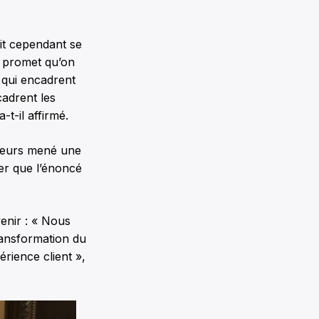
it cependant se
li promet qu’on
s qui encadrent
cadrent les
t-il affirmé.
lleurs mené une
er que l’énoncé
enir : « Nous
ransformation du
rience client »,