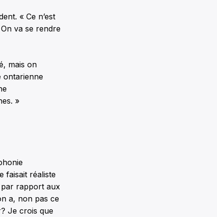
dent. « Ce n’est
 On va se rendre
é, mais on
e ontarienne
ne
nes. »
ophonie
faisait réaliste
s par rapport aux
’on a, non pas ce
r? Je crois que