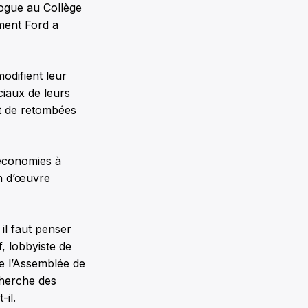
logue au Collège
ment Ford a
odifient leur
iaux de leurs
et de retombées
 économies à
in d’œuvre
il faut penser
, lobbyiste de
de l’Assemblée de
cherche des
-il.