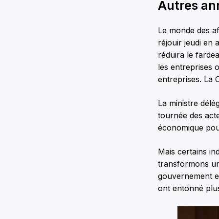
Autres an
Le monde des aff
réjouir jeudi en
réduira le farde
les entreprises 
entreprises. La 
La ministre délé
tournée des act
économique pourr
Mais certains in
transformons un
gouvernement en
ont entonné plus