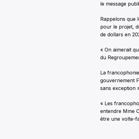
le message publi
Rappelons que le
pour le projet, d
de dollars en 20
« On aimerait qu
du Regroupement
La francophonie
gouvernement For
sans exception »
« Les francophon
entendre Mme Cho
être une volte-fa