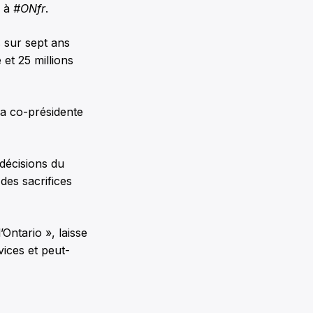
é à
#ONfr
.
s sur sept ans
 et 25 millions
 la co-présidente
décisions du
des sacrifices
Ontario », laisse
vices et peut-