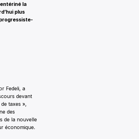
entériné la
rd’hui plus
progressiste-
r Fedeli, a
iscours devant
 de taxes »,
ne des
s de la nouvelle
our économique.