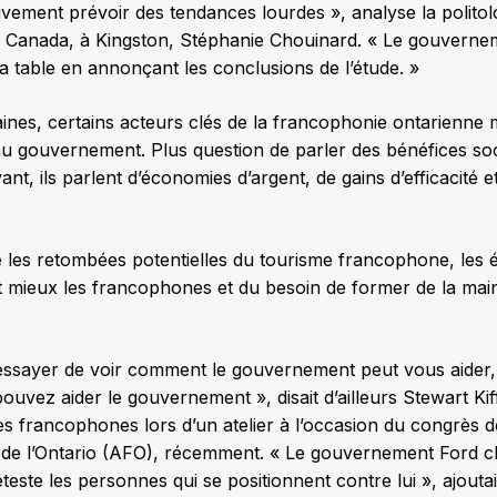
ivement prévoir des tendances lourdes », analyse la polito
 du Canada, à Kingston, Stéphanie Chouinard. « Le gouverne
la table en annonçant les conclusions de l’étude. »
nes, certains acteurs clés de la francophonie ontarienne m
u gouvernement. Plus question de parler des bénéfices soc
ant, ils parlent d’économies d’argent, de gains d’efficacité 
e les retombées potentielles du tourisme francophone, les
nt mieux les francophones et du besoin de former de la ma
 essayer de voir comment le gouvernement peut vous aider, 
vez aider le gouvernement », disait d’ailleurs Stewart Kiff
s francophones lors d’un atelier à l’occasion du congrès 
 de l’Ontario (AFO), récemment. « Le gouvernement Ford 
teste les personnes qui se positionnent contre lui », ajoutait