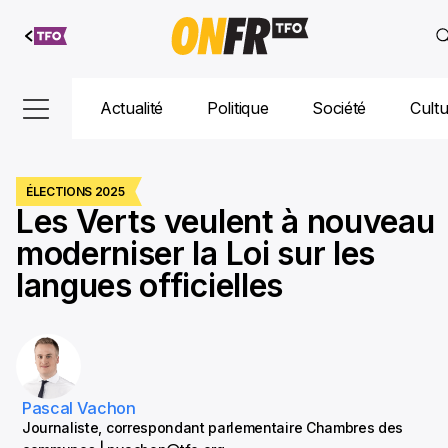
Aller au
contenu
Actualité
Politique
Société
Cult
ÉLECTIONS 2025
Les Verts veulent à nouveau
moderniser la Loi sur les
langues officielles
Pascal Vachon
Journaliste, correspondant parlementaire Chambres des