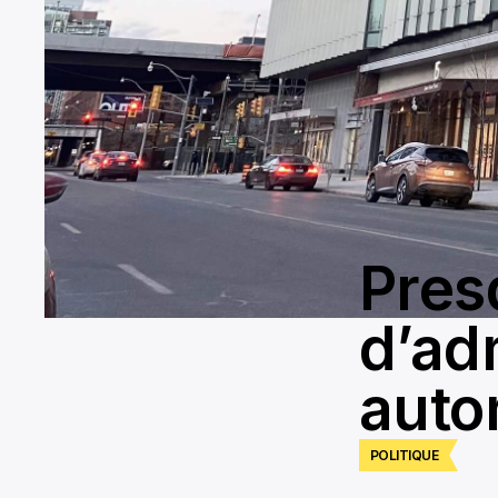
Presq
d’ad
auto
POLITIQUE