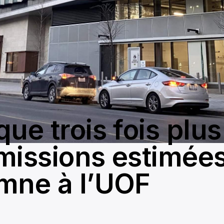
ue trois fois plus
missions estimées
mne à l’UOF