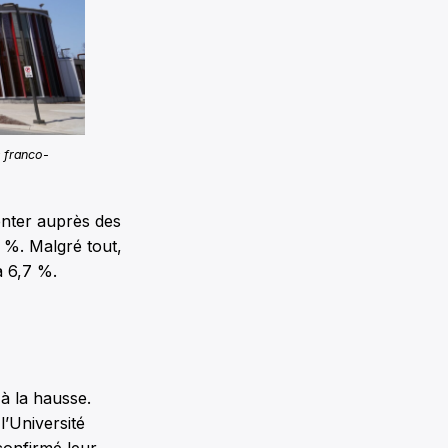
s franco-
enter auprès des
1 %. Malgré tout,
à 6,7 %.
 à la hausse.
l’Université
confirmé leur