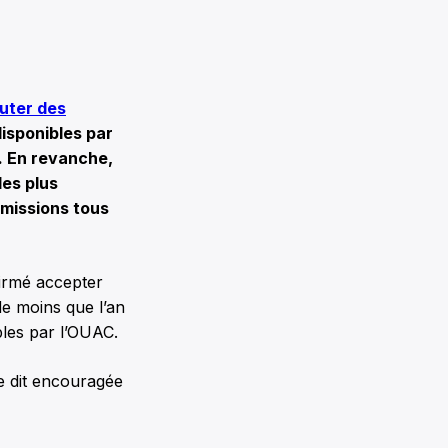
uter des
disponibles par
. En revanche,
les plus
missions tous
firmé accepter
de moins que l’an
bles par l’OUAC.
e dit encouragée