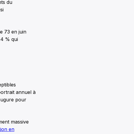
nts du
si
e 73 en juin
,4 % qui
eptibles
portrait annuel à
 augure pour
ment massive
tion en