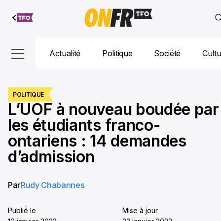
Aller au
contenu
Actualité
Politique
Société
Cult
POLITIQUE
L’UOF à nouveau boudée par
les étudiants franco-
ontariens : 14 demandes
d’admission
Par
Rudy Chabannes
Publié le
Mise à jour