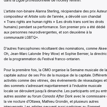
dans la Ligue professionnelle de hockey féminin.
L’artiste non-binaire Alanna Sterling, récipiendaire des prix Auteur
compositeur et Artiste solo de l’année, a dévoilé son chandail
« Trans rights are human rights » (Les droits trans sont les droits
humains) pendant sa performance. Son premier prix a été dédié
aux personnes neurodivergentes, et son deuxième à la
communauté LGBTQ+.
D’autres francophones récoltaient des nominations, comme Ake
Oh, Jean-Marc Lalonde (Hey Wow) et Sophie Bernier, la directri
de la programmation du Festival franco-ontarien.
Pour la première fois, la CIMO organise la Semaine musicale de l
capitale autour de ses Prix de la musique de la capitale. Différen
activités comme des vitrines, des événements de réseautages et
des sommets s’adressant majoritairement à l’industrie musicale
locale se déroulent jusqu’à dimanche. Les participants ont pu ent
autres assister au forum
Canada After Dark
avec le commissaire
la vie nocture d’Ottawa, Mathieu Grondin, et plusieurs autres
intervenants. Les artistes peuvent aussi participer au
Sommet