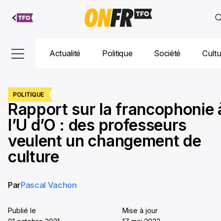
Aller au
contenu
Actualité
Politique
Société
Cult
POLITIQUE
Rapport sur la francophonie 
l’U d’O : des professeurs
veulent un changement de
culture
Par
Pascal Vachon
Publié le
Mise à jour