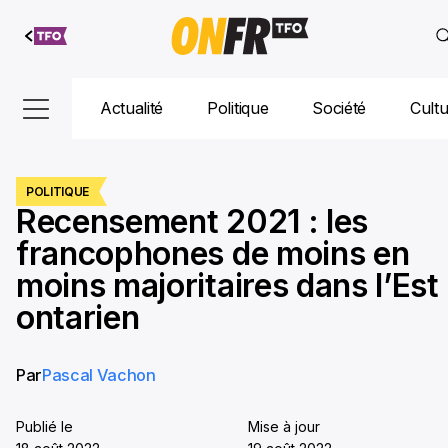
Aller au
contenu
Actualité
Politique
Société
Cult
POLITIQUE
Recensement 2021 : les
francophones de moins en
moins majoritaires dans l’Est
ontarien
Par
Pascal Vachon
Publié le
Mise à jour