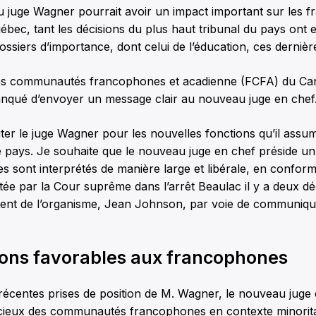
u juge Wagner pourrait avoir un impact important sur les 
uébec, tant les décisions du plus haut tribunal du pays ont
ossiers d’importance, dont celui de l’éducation, ces dernièr
es communautés francophones et acadienne (FCFA) du Ca
manqué d’envoyer un message clair au nouveau juge en chef
iciter le juge Wagner pour les nouvelles fonctions qu’il ass
e pays. Je souhaite que le nouveau juge en chef préside un 
ues sont interprétés de manière large et libérale, en confor
ée par la Cour suprême dans l’arrêt Beaulac il y a deux dé
ident de l’organisme, Jean Johnson, par voie de communiqu
ions favorables aux francophones
 récentes prises de position de M. Wagner, le nouveau juge 
récieux des communautés francophones en contexte minorita