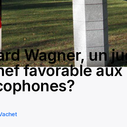
ard Wagner, un j
hef favorable aux
cophones?
Vachet