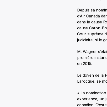
Depuis sa nomin
d’Air Canada dan
dans la cause Ros
cause Caron-Bou
Cour suprême du 
judiciaire, si le
M. Wagner s’étai
première instan
en 2015.
Le doyen de la F
Larocque, se mo
« La nomination 
expérience, un ju
canadien. C’est 