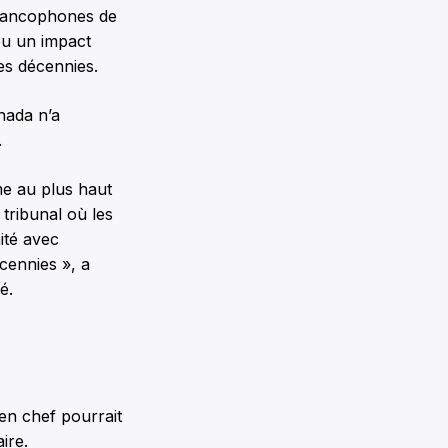
francophones de
 eu un impact
es décennies.
nada n’a
.
ume au plus haut
tribunal où les
mité avec
cennies », a
é.
en chef pourrait
ire.