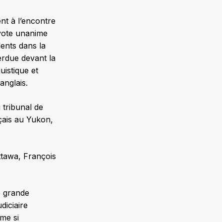
nt à l’encontre
 vote unanime
dents dans la
erdue devant la
istique et
anglais.
 tribunal de
çais au Yukon,
ttawa, François
e grande
diciaire
me si