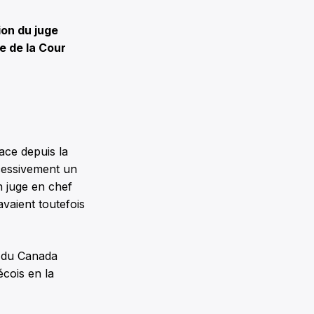
on du juge
e de la Cour
lace depuis la
cessivement un
n juge en chef
avaient toutefois
e du Canada
cois en la