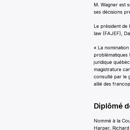
M. Wagner est sen
ses décisions pr
Le président de 
law (FAJEF), Dan
« La nomination 
problématiques l
juridique québé
magistrature can
consulté par le
allié des franco
Diplômé d
Nommé à la Cou
Harper, Richard 