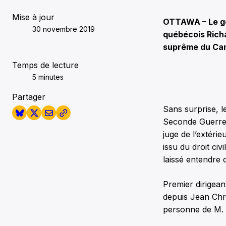
Mise à jour
OTTAWA – Le go
30 novembre 2019
québécois Rich
suprême du Ca
Temps de lecture
5 minutes
Partager
Sans surprise, l
Seconde Guerre 
juge de l’extéri
issu du droit civ
laissé entendre q
Premier dirigea
depuis Jean Chr
personne de M. W