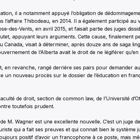
ation, il a notamment appuyé l’obligation de dédommageme
s l’affaire Thibodeau, en 2014. Il a également participé au
e-des-Vents, en avril 2015, et faisait partie des juges dissi
tet, appuyant leurs arguments. Cette cause, finalement p
Canada, visait à déterminer, après douze ans de saga lingu
 gouvernement de l’Alberta avait le droit de ne légiférer qu’en 
t, en revanche, rangé derrière ses pairs pour demander au
ce un nouveau procès sur le dossier de l’éducation en fran
aculté de droit, section de common law, de l’Université d’O
ntre toutefois prudent.
de M. Wagner est une excellente nouvelle. C’est un juge d
riste qui a fait ses preuves et qui connait bien le système ju
toujours positif d’avoir un francophone à ce poste, mais mê