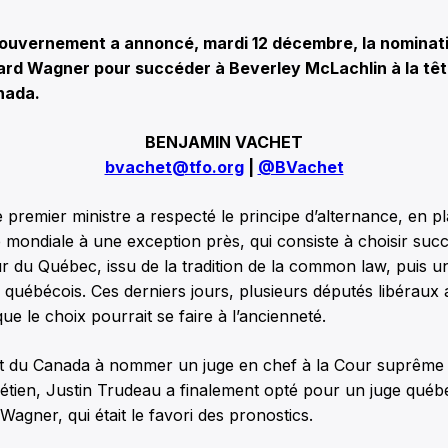
uvernement a annoncé, mardi 12 décembre, la nominati
ard Wagner pour succéder à Beverley McLachlin à la têt
nada.
BENJAMIN VACHET
bvachet@tfo.org
|
@BVachet
e premier ministre a respecté le principe d’alternance, en p
mondiale à une exception près, qui consiste à choisir suc
eur du Québec, issu de la tradition de la common law, puis u
il québécois. Ces derniers jours, plusieurs députés libéraux 
ue le choix pourrait se faire à l’ancienneté.
nt du Canada à nommer un juge en chef à la Cour suprêm
étien, Justin Trudeau a finalement opté pour un juge québé
agner, qui était le favori des pronostics.