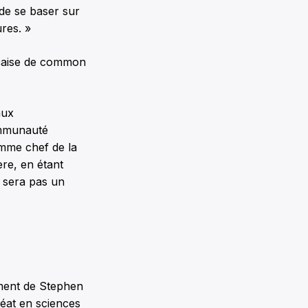
 de se baser sur
res. »
ançaise de common
aux
communauté
omme chef de la
ère, en étant
 sera pas un
ment de Stephen
réat en sciences