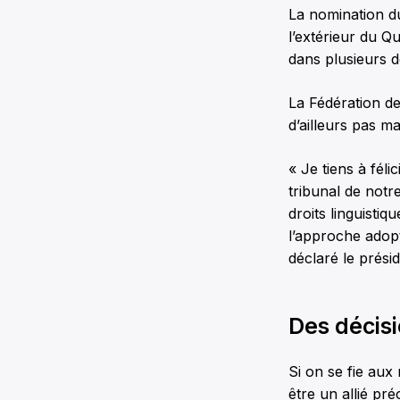
La nomination d
l’extérieur du Q
dans plusieurs d
La Fédération d
d’ailleurs pas 
« Je tiens à fél
tribunal de notr
droits linguistiq
l’approche adopt
déclaré le prés
Des décis
Si on se fie aux
être un allié p