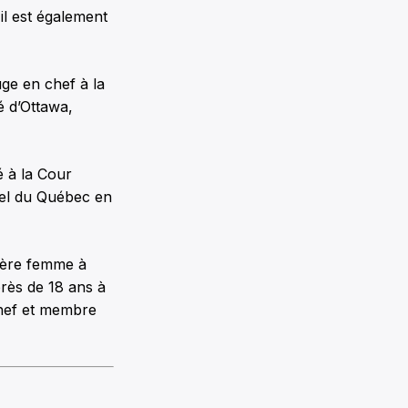
il est également
ge en chef à la
é d’Ottawa,
 à la Cour
pel du Québec en
mière femme à
rès de 18 ans à
hef et membre