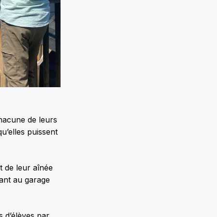
chacune de leurs
u’elles puissent
t de leur aînée
nant au garage
s d’élèves par