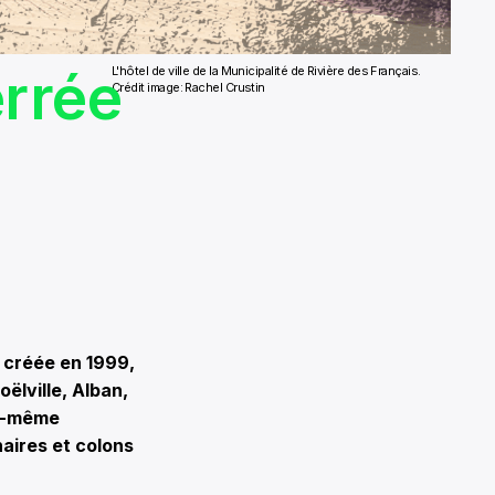
rrée
L'hôtel de ville de la Municipalité de Rivière des Français.
Crédit image: Rachel Crustin
é créée en 1999,
ëlville, Alban,
lle-même
naires et colons