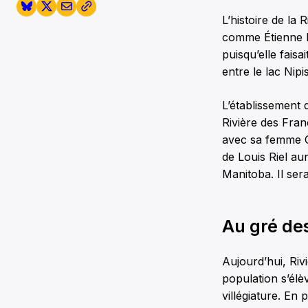
L’histoire de la
comme Étienne B
puisqu’elle faisa
entre le lac Nipi
L’établissement 
Rivière des Franç
avec sa femme O
de Louis Riel aur
Manitoba. Il ser
Au gré de
Aujourd’hui, Ri
population s’élèv
villégiature. En