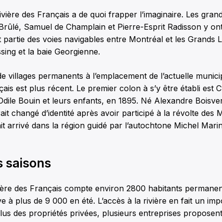
 Rivière des Français a de quoi frapper l’imaginaire. Les gra
rûlé, Samuel de Champlain et Pierre-Esprit Radisson y ont
it partie des voies navigables entre Montréal et les Grands L
ssing et la baie Georgienne.
de villages permanents à l’emplacement de l’actuelle municip
ais est plus récent. Le premier colon à s’y être établi est C
dile Bouin et leurs enfants, en 1895. Né Alexandre Boisver
ait changé d’identité après avoir participé à la révolte des 
ait arrivé dans la région guidé par l’autochtone Michel Mari
s saisons
vière des Français compte environ 2800 habitants permanen
e à plus de 9 000 en été. L’accès à la rivière en fait un imp
 plus des propriétés privées, plusieurs entreprises proposen