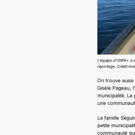
L’équipe d’
ONFR+
a 
reportage. Crédit ima
On trouve aussi 
Gisèle Pageau, l
municipalité. La
une communauté 
La famille Ségui
petite municipal
communauté qui le