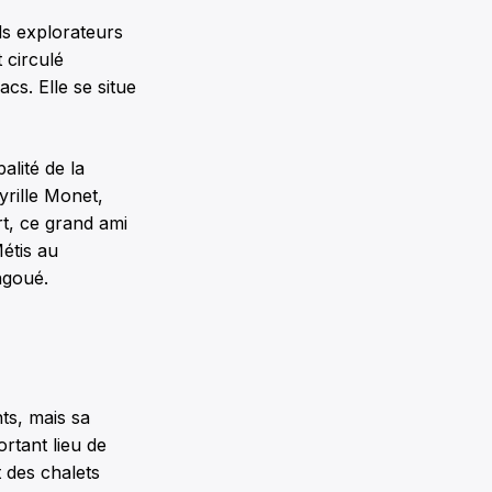
nds explorateurs
 circulé
acs. Elle se situe
alité de la
yrille Monet,
t, ce grand ami
Métis au
ngoué.
ts, mais sa
ortant lieu de
t des chalets