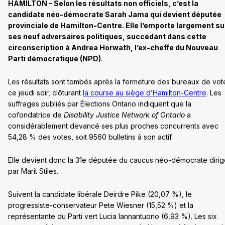
HAMILTON – Selon les résultats non officiels, c’est la
candidate néo-démocrate Sarah Jama qui devient députée
provinciale de Hamilton-Centre. Elle l’emporte largement su
ses neuf adversaires politiques, succédant dans cette
circonscription à Andrea Horwath, l’ex-cheffe du Nouveau
Parti démocratique (NPD)
.
Les résultats sont tombés après la fermeture des bureaux de vot
ce jeudi soir, clôturant
la course au siège d’Hamilton-Centre
. Les
suffrages publiés par Élections Ontario indiquent que la
cofondatrice de
Disability Justice Network of Ontario
a
considérablement devancé ses plus proches concurrents avec
54,28 % des votes, soit 9560 bulletins à son actif.
Elle devient donc la 31e députée du caucus néo-démocrate diri
par Marit Stiles.
Suivent la candidate libérale Deirdre Pike (20,07 %), le
progressiste-conservateur Pete Wiesner (15,52 %) et la
représentante du Parti vert Lucia Iannantuono (6,93 %). Les six