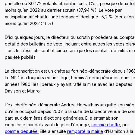
partielle où 80 172 votants étaient inscrits. C’est presque deux foi
moins qu’en 2022 au dernier scrutin (37,94 %). Le vote par
anticipation affichait lui une tendance identique : 5,2 % (deux fois
moins qu’en 2022 : 11 %)
D’ici quelques jours, le directeur du scrutin procèdera au compt
détaillé des bulletins de vote, incluant entre autres les votes blan
Tous les résultats sont officieux tant que les résultats définitifs n’o
pas été publiés.
La circonscription est un château fort néo-démocrate depuis 1967
Le NPD y a toujours eu un siège, hormis à deux périodes, dans l
années 1980, les libéraux y ayant raflé la mise avec les députés
Davison et Munro.
L’ex-cheffe néo-démocrate Andrea Horwath avait quitté son siè
qu’elle occupait depuis 2007, à la suite de la déconvenue de so
parti aux dernières élections générales. Elle entamait son
cinquième mandat avant de jeter l’éponge,
comme cheffe
, puis
comme députée.
Elle a ensuite
remporté la mairie
d’Hamilton à la