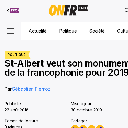
Aller au
contenu
Actualité
Politique
Société
Cult
POLITIQUE
St-Albert veut son monumen
de la francophonie pour 201
Par
Sébastien Pierroz
Publié le
Mise à jour
22 août 2018
30 octobre 2019
Temps de lecture
Partager
3 minutes