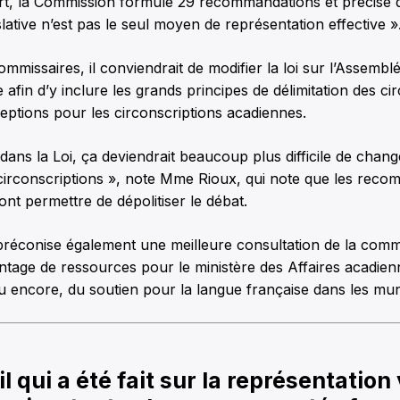
t, la Commission formule 29 recommandations et précise q
slative n’est pas le seul moyen de représentation effective »
ommissaires, il conviendrait de modifier la loi sur l’Assemblé
afin d’y inclure les grands principes de délimitation des cir
eptions pour les circonscriptions acadiennes.
 dans la Loi, ça deviendrait beaucoup plus difficile de chang
 circonscriptions », note Mme Rioux, qui note que les rec
nt permettre de dépolitiser le débat.
réconise également une meilleure consultation de la com
tage de ressources pour le ministère des Affaires acadienn
encore, du soutien pour la langue française dans les muni
il qui a été fait sur la représentation