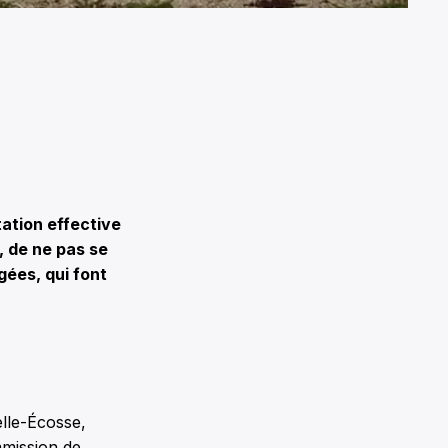
ation effective
, de ne pas se
gées, qui font
elle-Écosse,
mmission de