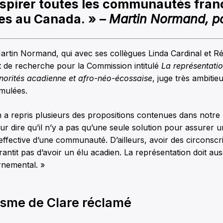
nspirer toutes les communautés fra
res au Canada. » –
Martin Normand, po
artin Normand, qui avec ses collègues Linda Cardinal et Ré
t de recherche pour la Commission intitulé
La représentatio
inorités acadienne et afro-néo-écossaise
, juge très ambitie
rmulées.
 a repris plusieurs des propositions contenues dans notre
our dire qu’il n’y a pas qu’une seule solution pour assurer 
 effective d’une communauté. D’ailleurs, avoir des circonscr
antit pas d’avoir un élu acadien. La représentation doit au
rnemental. »
uisme de Clare réclamé