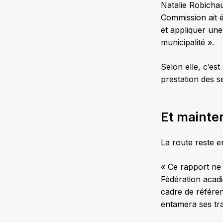
Natalie Robichau
Commission ait 
et appliquer une 
municipalité ».
Selon elle, c’es
prestation des s
Et mainte
La route reste 
« Ce rapport ne 
Fédération acadi
cadre de référen
entamera ses tra