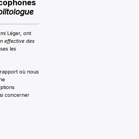
ncophones
litologue
mi Léger, ont
n effective des
uses les
 rapport où nous
une
iptions
ssi concerner