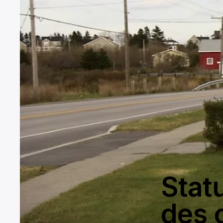
Stat
des 