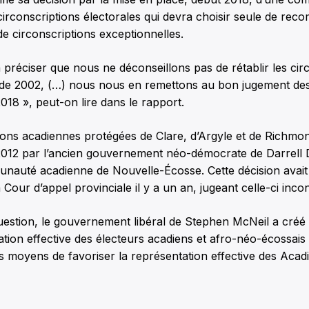
 circonscriptions électorales qui devra choisir seule de re
de circonscriptions exceptionnelles.
préciser que nous ne déconseillons pas de rétablir les cir
 de 2002, (…) nous nous en remettons au bon jugement de
18 », peut-on lire dans le rapport.
ions acadiennes protégées de Clare, d’Argyle et de Richmon
012 par l’ancien gouvernement néo-démocrate de Darrell 
nauté acadienne de Nouvelle-Écosse. Cette décision avait 
Cour d’appel provinciale il y a un an, jugeant celle-ci incon
question, le gouvernement libéral de Stephen McNeil a créé
ation effective des électeurs acadiens et afro-néo-écossais a
moyens de favoriser la représentation effective des Acadi