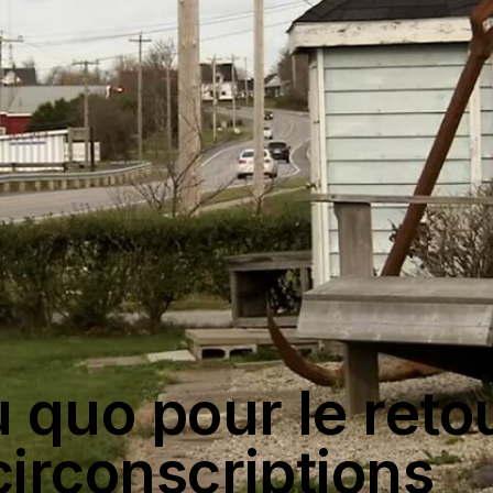
u quo pour le reto
circonscriptions