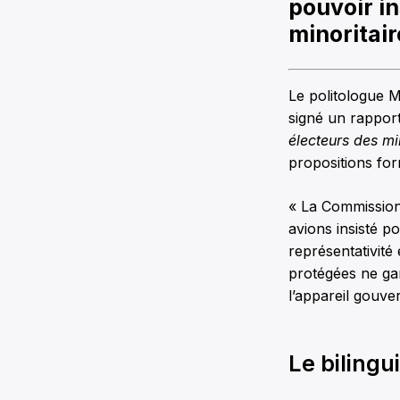
pouvoir i
minoritai
Le politologue M
signé un rappor
électeurs des m
propositions fo
« La Commission
avions insisté p
représentativité
protégées ne gar
l’appareil gouve
Le biling