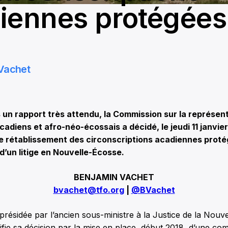
iennes protégées
Vachet
un rapport très attendu, la Commission sur la représent
cadiens et afro-néo-écossais a décidé, le jeudi 11 janvier
e rétablissement des circonscriptions acadiennes proté
 d’un litige en Nouvelle-Écosse.
BENJAMIN VACHET
bvachet@tfo.org
|
@BVachet
résidée par l’ancien sous-ministre à la Justice de la Nouv
ifie sa décision par la mise en place, début 2018, d’une co