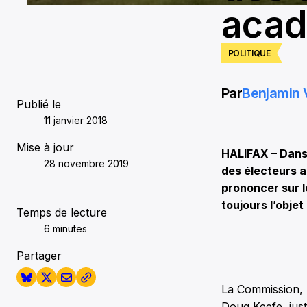
acad
POLITIQUE
Par
Benjamin 
Publié le
11 janvier 2018
Mise à jour
HALIFAX – Dans 
28 novembre 2019
des électeurs a
prononcer sur l
toujours l’objet
Temps de lecture
6 minutes
Partager
La Commission, p
Doug Keefe, just