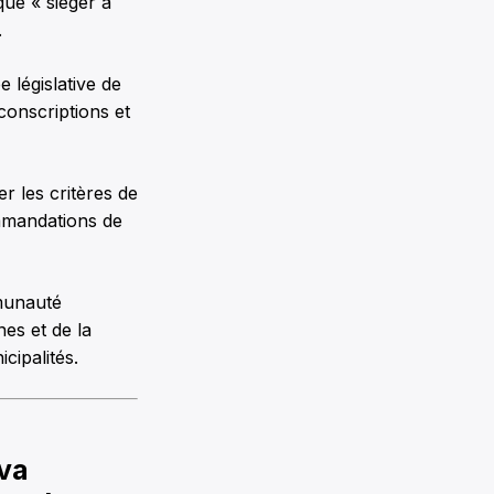
ue « siéger à
.
e législative de
conscriptions et
er les critères de
ommandations de
munauté
es et de la
cipalités.
 va