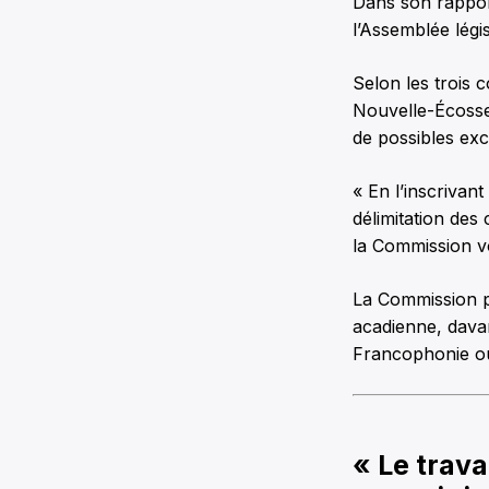
Dans son rappor
l’Assemblée légi
Selon les trois c
Nouvelle-Écosse 
de possibles exc
« En l’inscrivant
délimitation des
la Commission vo
La Commission p
acadienne, davan
Francophonie ou 
« Le trava