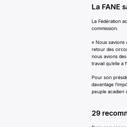
La FANE sa
La Fédération ac
commission.
« Nous savions d
retour des circo
nous avions des 
travail qu’elle a
Pour son préside
davantage l’impo
peuple acadien 
29 recom