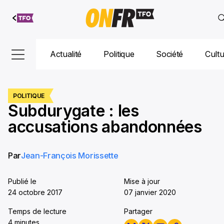
Aller au
contenu
Actualité
Politique
Société
Cult
POLITIQUE
Subdurygate : les
accusations abandonnées
Par
Jean-François Morissette
Publié le
Mise à jour
24 octobre 2017
07 janvier 2020
Temps de lecture
Partager
4 minutes